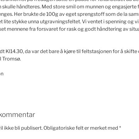
 skulle håndteres. Med store smil om munnen og engasjerte fje
renges. Her brukte de 100g av eget sprengstoff som de la sa
et lite stykke unna utgravningsfeltet. Vi ventet i spenning og vi
kket mennene fra forsvaret for rask og godt håndtering av situa
 Kl14.30, da var det bare å kjøre til feltstasjonen for å skifte
il Tromsø.
on
n kommentar
 ikke bli publisert.
Obligatoriske felt er merket med
*