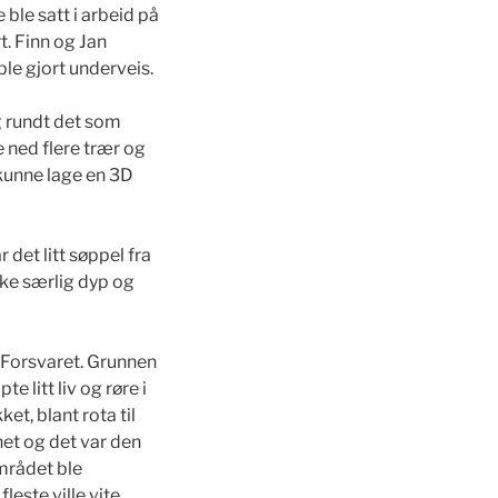
ble satt i arbeid på
t. Finn og Jan
ble gjort underveis.
og rundt det som
 ned flere trær og
 kunne lage en 3D
det litt søppel fra
ikke særlig dyp og
a Forsvaret. Grunnen
 litt liv og røre i
et, blant rota til
net og det var den
området ble
este ville vite