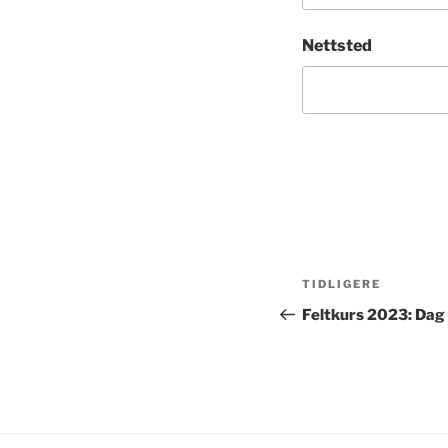
Nettsted
Innleggsnav
Forrige
TIDLIGERE
innlegg
Feltkurs 2023: Dag