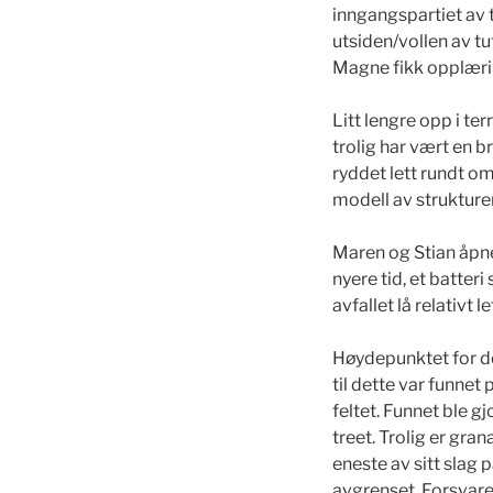
inngangspartiet av t
utsiden/vollen av tu
Magne fikk opplæring
Litt lengre opp i te
trolig har vært en 
ryddet lett rundt om
modell av strukture
Maren og Stian åpne
nyere tid, et batter
avfallet lå relativt le
Høydepunktet for de
til dette var funnet
feltet. Funnet ble gj
treet. Trolig er gra
eneste av sitt slag
avgrenset. Forsvaret