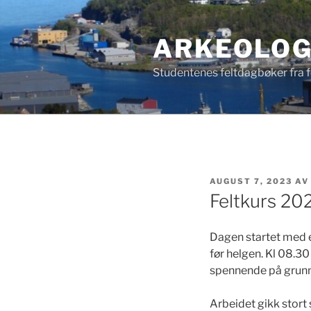
Gå
til
ARKEOLOG
innhold
Studentenes feltdagbøker fra fe
PUBLISERT
AUGUST 7, 2023
A
Feltkurs 20
Dagen startet med e
før helgen. Kl 08.30 
spennende på grunn
Arbeidet gikk stort