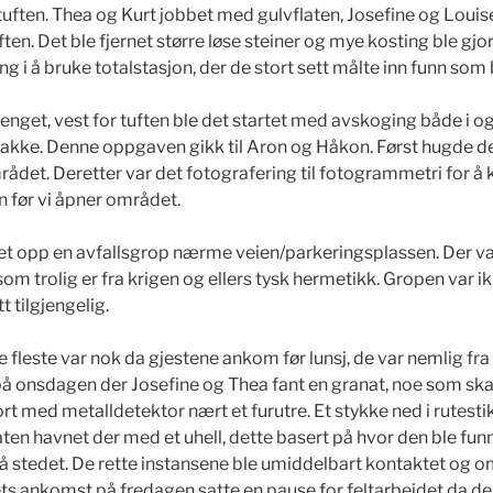
uften. Thea og Kurt jobbet med gulvflaten, Josefine og Louise 
ften. Det ble fjernet større løse steiner og mye kosting ble gjor
 i å bruke totalstasjon, der de stort sett målte inn funn som 
rrenget, vest for tuften ble det startet med avskoging både i 
brakke. Denne oppgaven gikk til Aron og Håkon. Først hugde de
rådet. Deretter var det fotografering til fotogrammetri for å
n før vi åpner området.
t opp en avfallsgrop nærme veien/parkeringsplassen. Der var 
i som trolig er fra krigen og ellers tysk hermetikk. Gropen var 
tt tilgjengelig.
 fleste var nok da gjestene ankom før lunsj, de var nemlig fr
 på onsdagen der Josefine og Thea fant en granat, noe som skapte
ort med metalldetektor nært et furutre. Et stykke ned i rutestikk
naten havnet der med et uhell, dette basert på hvor den ble fun
 på stedet. De rette instansene ble umiddelbart kontaktet og 
s ankomst på fredagen satte en pause for feltarbeidet da de fl