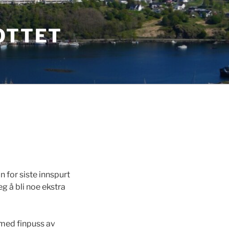
OTTET
 for siste innspurt
eg å bli noe ekstra
 med finpuss av