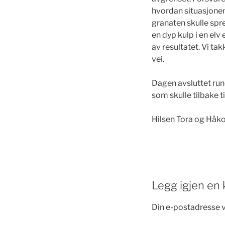
hvordan situasjonen
granaten skulle sp
en dyp kulp i en elv 
av resultatet. Vi ta
vei.
Dagen avsluttet rundt
som skulle tilbake t
Hilsen Tora og Håk
Legg igjen e
Din e-postadresse vil