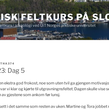
ISK FELTKURS PÅ SL
ltkurs i arkeologi ved UiT Norges arktiske universitet
V
THA374
23: Dag 5
n ekstra god frokost, noe som uten tvil ga gjengen motivasjon
var vi klar og kjørte til utgravningnsfeltet. Dagen skulle vise s
 av gjestene som ankom før lunsj.
 sett i det samme som resten av uken. Martine og Tora jobbet