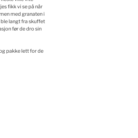
s fikk vi se på når
mmen med granaten i
 ble langt fra skuffet
sjon før de dro sin
 og pakke lett for de