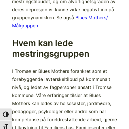
mestringstilbudet, og om alvorlighetsgraden av
deres depresjon vil kunne virke negativt inn på
gruppedynamikken. Se også
Blues Mothers/
Målgruppen
.
Hvem kan lede
mestringsgruppen
I Tromsø er Blues Mothers forankret som et
forebyggende lavterskeltilbud på kommunalt
nivå, og ledet av fagpersoner ansatt i Tromsø
kommune. Våre erfaringer tilsier at Blues
Mothers kan ledes av helsesøster, jordmødre,
pedagoger, psykologer eller andre som har
Toggle High Contrast
kompetanse på foreldrestøttende arbeid, gjerne
i tilknytning til Familiens hus, Familiesenter eller
Toggle Font Size