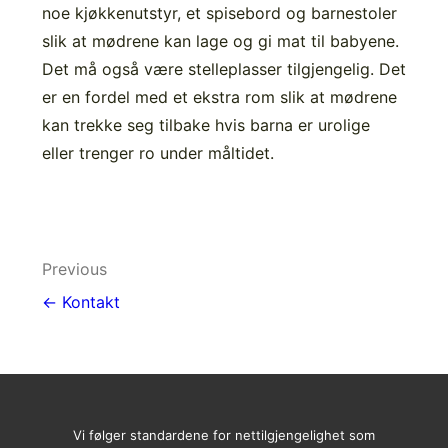
noe kjøkkenutstyr, et spisebord og barnestoler
slik at mødrene kan lage og gi mat til babyene.
Det må også være stelleplasser tilgjengelig. Det
er en fordel med et ekstra rom slik at mødrene
kan trekke seg tilbake hvis barna er urolige
eller trenger ro under måltidet.
Post
Previous
navigation
← Kontakt
Vi følger standardene for nettilgjengelighet som