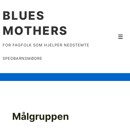
↓
BLUES
Skip
to
MOTHERS
Main
Content
Men
FOR FAGFOLK SOM HJELPER NEDSTEMTE
SPEDBARNSMØDRE
Målgruppen