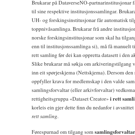
Brukarar på DataverseNO-partnarinstitusjonar f
til sine respektive institusjonssamlingar. Brukar
UH- og forskingsinstitusjonar får automatisk til
toppnivåsamlinga. Brukarar frå andre institusjon
norske forskingsinstitusjonar som skal ha tilgan
enn til institusjonssamlinga si), må få manuelt til
rett samling før dei kan oppretta datasett i den 
Slike brukarar må søkja om arkiveringstilgang ve
inn eit spørjeskjema (Nettskjema). Dersom den
oppfyller krava for medlemskap i den valde saml
samlingsforvaltar (eller arkivforvaltar) vedkoman
i rett saml
rettigheitsgruppa «Dataset Creator»
korleis ein gjer dette finn du nedanfor i avsnitte
rett samling
.
samlingsforvalta
Førespurnad om tilgang som