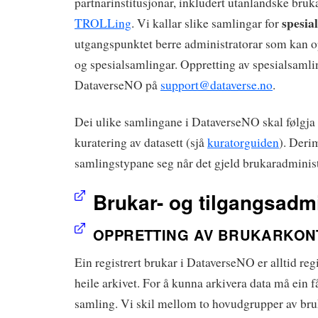
partnarinstitusjonar, inkludert utanlandske bruka
spesia
TROLLing
. Vi kallar slike samlingar for
utgangspunktet berre administratorar som kan o
og spesialsamlingar. Oppretting av spesialsaml
DataverseNO på
support@dataverse.no
.
Dei ulike samlingane i DataverseNO skal følgja 
kuratering av datasett (sjå
kuratorguiden
). Derim
samlingstypane seg når det gjeld brukaradminist
Brukar- og tilgangsadm
OPPRETTING AV BRUKARKON
Ein registrert brukar i DataverseNO er alltid reg
heile arkivet. For å kunna arkivera data må ein få 
samling. Vi skil mellom to hovudgrupper av bruk