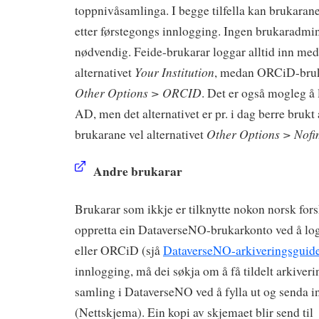
toppnivåsamlinga. I begge tilfella kan brukarane
etter førstegongs innlogging. Ingen brukaradmin
nødvendig. Feide-brukarar loggar alltid inn med
Your Institution
alternativet
, medan ORCiD-bruka
Other Options > ORCID
. Det er også mogleg å
AD, men det alternativet er pr. i dag berre bruk
Other Options > Nof
brukarane vel alternativet
Andre brukarar
Brukarar som ikkje er tilknytte nokon norsk fors
oppretta ein DataverseNO-brukarkonto ved å 
eller ORCiD (sjå
DataverseNO-arkiveringsguid
innlogging, må dei søkja om å få tildelt arkiverin
samling i DataverseNO ved å fylla ut og senda i
(Nettskjema). Ein kopi av skjemaet blir send til