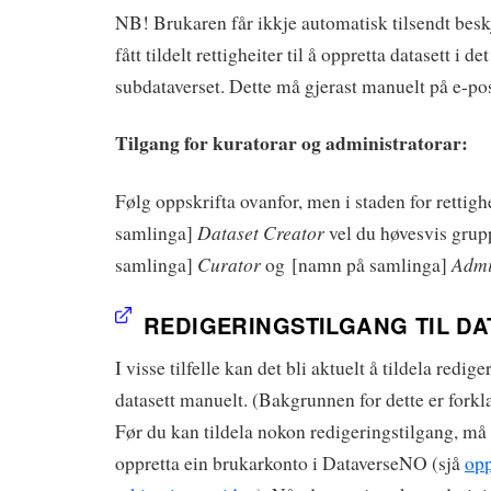
NB! Brukaren får ikkje automatisk tilsendt bes
fått tildelt rettigheiter til å oppretta datasett i de
subdataverset. Dette må gjerast manuelt på e-pos
Tilgang for kuratorar og administratorar:
Følg oppskrifta ovanfor, men i staden for retti
Dataset Creator
samlinga]
vel du høvesvis gru
Curator
Adm
samlinga]
og [namn på samlinga]
REDIGERINGSTILGANG TIL DA
I visse tilfelle kan det bli aktuelt å tildela redige
datasett manuelt. (Bakgrunnen for dette er forkla
Før du kan tildela nokon redigeringstilgang, m
oppretta ein brukarkonto i DataverseNO (sjå
opp