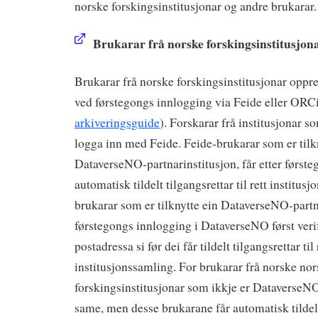
norske forskingsinstitusjonar og andre brukarar.
Brukarar frå norske forskingsinstitusjon
Brukarar frå norske forskingsinstitusjonar oppre
ved førstegongs innlogging via Feide eller ORC
arkiveringsguide
). Forskarar frå institusjonar s
logga inn med Feide. Feide-brukarar som er tilk
DataverseNO-partnarinstitusjon, får etter først
automatisk tildelt tilgangsrettar til rett instit
brukarar som er tilknytte ein DataverseNO-partna
førstegongs innlogging i DataverseNO først verif
postadressa si før dei får tildelt tilgangsrettar til 
institusjonssamling. For brukarar frå norske no
forskingsinstitusjonar som ikkje er DataverseNO
same, men desse brukarane får automatisk tildelt 