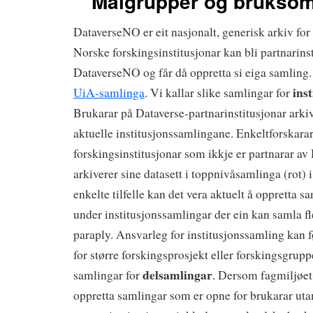
Målgrupper og brukso
DataverseNO er eit nasjonalt, generisk arkiv for
Norske forskingsinstitusjonar kan bli partnarinst
DataverseNO og får då oppretta si eiga samling. 
ins
UiA-samlinga
. Vi kallar slike samlingar for
Brukarar på Dataverse-partnarinstitusjonar arkive
aktuelle institusjonssamlingane. Enkeltforskarar
forskingsinstitusjonar som ikkje er partnarar a
arkiverer sine datasett i toppnivåsamlinga (rot) 
enkelte tilfelle kan det vera aktuelt å oppretta 
under institusjonssamlingar der ein kan samla fl
paraply. Ansvarleg for institusjonssamling kan fø
for større forskingsprosjekt eller forskingsgruppe
delsamlingar
samlingar for
. Dersom fagmiljøet 
oppretta samlingar som er opne for brukarar ut