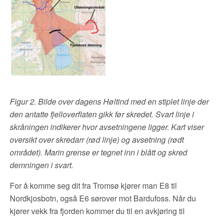
Figur 2. Bilde over dagens Høltind med en stiplet linje der
den antatte fjelloverflaten gikk før skredet. Svart linje i
skråningen indikerer hvor avsetningene ligger. Kart viser
oversikt over skredarr (rød linje) og avsetning (rødt
området). Marin grense er tegnet inn i blått og skred
demningen i svart.
For å komme seg dit fra Tromsø kjører man E8 til
Nordkjosbotn, også E6 sørover mot Bardufoss. Når du
kjører vekk fra fjorden kommer du til en avkjøring til