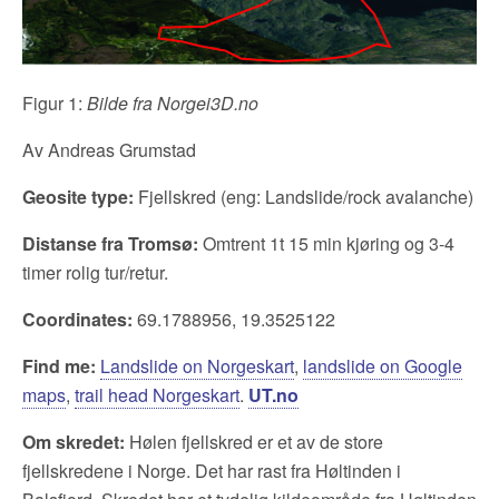
Figur 1:
Bilde fra Norgei3D.no
Av Andreas Grumstad
Geosite type:
Fjellskred (eng: Landslide/rock avalanche)
Distanse fra Tromsø:
Omtrent 1t 15 min kjøring og 3-4
timer rolig tur/retur.
Coordinates:
69.1788956, 19.3525122
Find me:
Landslide on Norgeskart
,
landslide on Google
maps
,
trail head Norgeskart
.
UT.no
Om skredet:
Hølen fjellskred er et av de store
fjellskredene i Norge. Det har rast fra Høltinden i