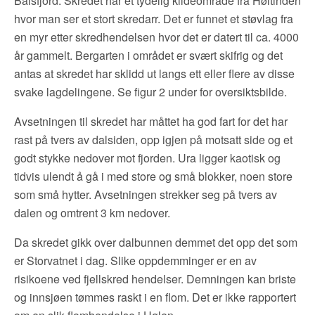
Balsfjord. Skredet har et tydelig kildeområde fra Høltinden
hvor man ser et stort skredarr. Det er funnet et støvlag fra
en myr etter skredhendelsen hvor det er datert til ca. 4000
år gammelt. Bergarten i området er svært skifrig og det
antas at skredet har sklidd ut langs ett eller flere av disse
svake lagdelingene. Se figur 2 under for oversiktsbilde.
Avsetningen til skredet har måttet ha god fart for det har
rast på tvers av dalsiden, opp igjen på motsatt side og et
godt stykke nedover mot fjorden. Ura ligger kaotisk og
tidvis ulendt å gå i med store og små blokker, noen store
som små hytter. Avsetningen strekker seg på tvers av
dalen og omtrent 3 km nedover.
Da skredet gikk over dalbunnen demmet det opp det som
er Storvatnet i dag. Slike oppdemminger er en av
risikoene ved fjellskred hendelser. Demningen kan briste
og innsjøen tømmes raskt i en flom. Det er ikke rapportert