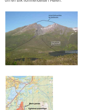
om en slik flomhendelse i Hølen.