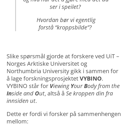
ser i speilet?
Hvordan bør vi egentlig
forstå “kroppsbilde”?
Slike spørsmål gjorde at forskere ved UiT –
Norges Arktiske Universitet og
Northumbria University gikk i sammen for
å lage forskningsprosjektet
VYBINO
.
VYBINO står for
V
iewing
Y
our
B
ody from the
In
side and
O
ut
, altså å
Se kroppen din fra
innsiden ut
.
Dette er fordi vi forsker på sammenhengen
mellom: