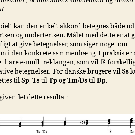
 mediant
/
dominantens submediant
og
tonika
nt
.
pielt kan den enkelt akkord betegnes både ud
rtsen og undertertsen. Målet med dette er at 
ligt at give betegnelser, som siger noget om
on i den konkrete sammenhæng. I praksis er 
et bare e-moll treklangen, som vil få forskelli
ative betegnelser. For danske brugere vil
Ss
k
tes til
Sp
,
Ts
til
Tp
og
Tm
/
Ds
til
Dp
.
giver det dette resultat: