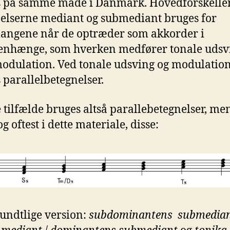
 på samme måde i Danmark. Hovedforskellen
elserne mediant og submediant bruges for
langene når de optræder som akkorder i
nhænge, som hverken medfører tonale udsv
modulation. Ved tonale udsving og modulatio
 parallelbetegnelser.
e tilfælde bruges altså parallebetegnelser, m
og oftest i dette materiale, disse:
ndtlige version:
subdominantens submedia