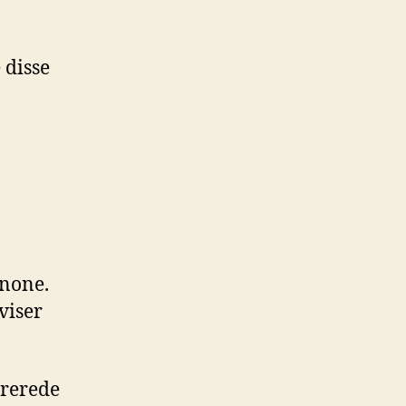
 disse
 none.
viser
ererede