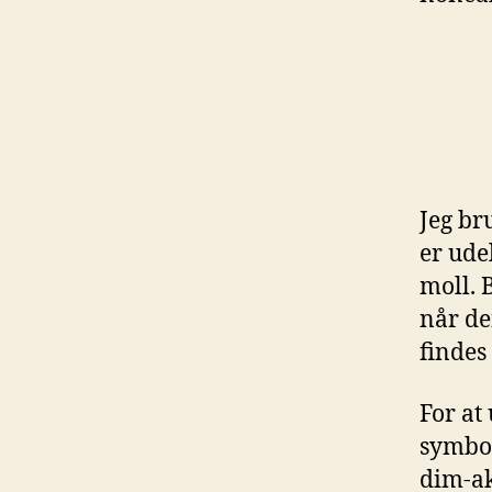
Jeg br
er ude
moll. 
når de
findes
For at
symbol
dim-ak