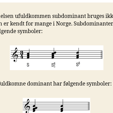
elsen ufuldkommen subdominant bruges ikk
 er kendt for mange i Norge. Subdominante
ølgende symboler:
fuldkomne dominant har følgende symboler: