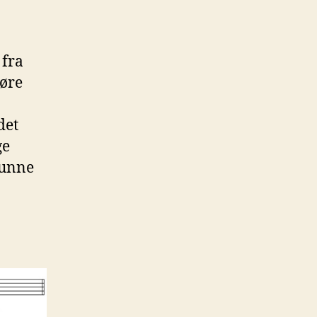
 fra
gøre
det
ge
unne