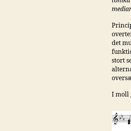
tonika
media
Princi
overte
det mu
funkti
stort s
altern
oversæt
I moll 