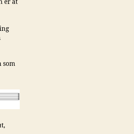
 er at
ing
n
en som
n
t,