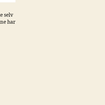
e selv
rne har