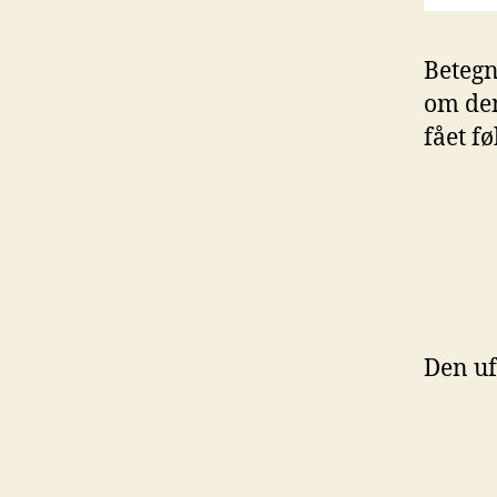
Betegn
om den
fået f
Den u