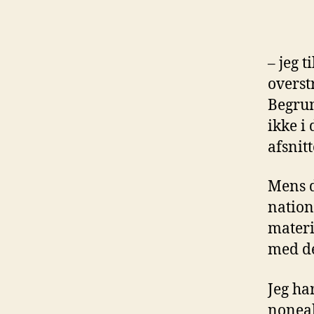
– jeg 
overst
Begrun
ikke i 
afsnitt
Mens d
nation
materi
med de
Jeg ha
nonea