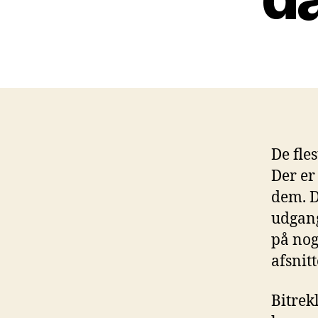
De fle
Der er
dem. D
udgang
på nog
afsnit
Bitrek