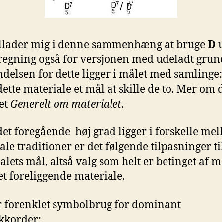
tillader mig i denne sammenhæng at bruge
D
regning også for versjonen med udeladt grun
delsen for dette ligger i målet med samlinge:
dette materiale et mål at skille de to. Mer om d
et
Generelt om materialet
.
et foregående høj grad ligger i forskelle me
ale traditioner er det følgende tilpasninger ti
alets mål, altså valg som helt er betinget af m
t foreliggende materiale.
r forenklet symbolbrug for dominant
kkorder: