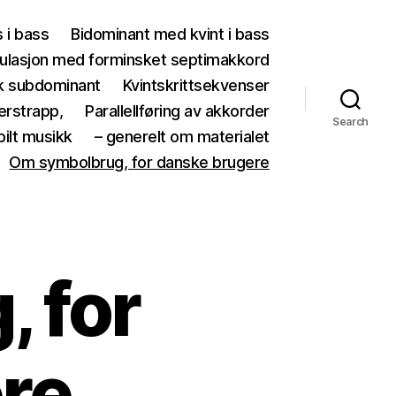
 i bass
Bidominant med kvint i bass
lasjon med forminsket septimakkord
k subdominant
Kvintskrittsekvenser
erstrapp,
Parallellføring av akkorder
Search
spilt musikk
– generelt om materialet
Om symbolbrug, for danske brugere
 for
re