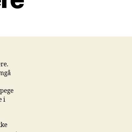
re.
emgå
 pege
 i
kke