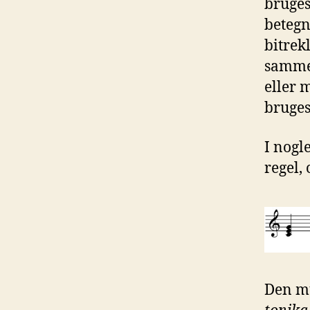
bruges
betegn
bitrek
samme
eller 
bruges
I nogl
regel, 
Den mu