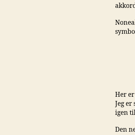
akkord
Noneak
symbo
Her er
Jeg er
igen t
Den ne