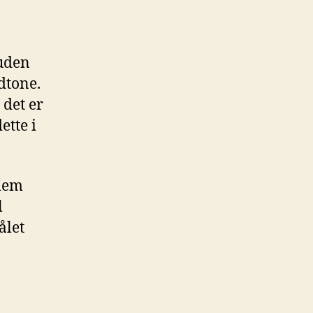
uden
dtone.
 det er
ette i
llem
l
ålet