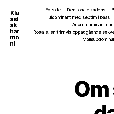
Forside
Den tonale kadens
B
Kla
Bidominant med septim i bass
ssi
sk
Andre dominant non
har
Rosalie, en trinnvis oppadgående sekv
mo
Mollsubdominan
ni
Om 
d