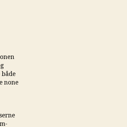
dtonen
og
e både
le none
lserne
im-