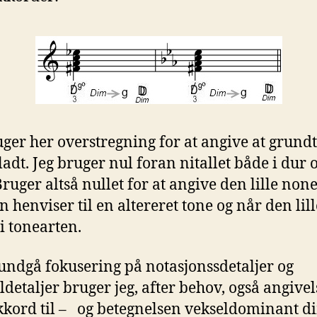
uger her overstregning for at angive at grun
ladt. Jeg bruger nul foran nitallet både i dur 
Bruger altså nullet for at angive den lille non
n henviser til en altereret tone og når den lil
 i tonearten.
 undgå fokusering på notasjonssdetaljer og
detaljer bruger jeg, after behov, også angive
kord til – og betegnelsen vekseldominant d