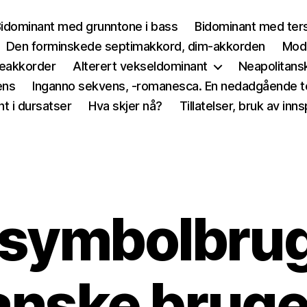
idominant med grunntone i bass
Bidominant med ters
Den forminskede septimakkord, dim-akkorden
Modu
eakkorder
Alterert vekseldominant
Neapolitans
ens
Inganno sekvens, -romanesca. En nedadgående t
t i dursatser
Hva skjer nå?
Tillatelser, bruk av inn
symbolbrug,
anske bruge