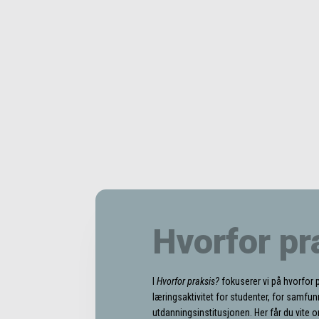
Hvorfor pr
I
Hvorfor praksis?
fokuserer vi på hvorfor 
læringsaktivitet for studenter, for samfun
utdanningsinstitusjonen. Her får du vite o