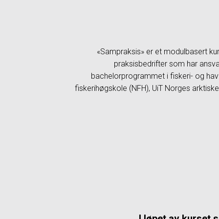
«Sampraksis» er et modulbasert kurs
praksisbedrifter som har ansva
bachelorprogrammet i fiskeri- og ha
fiskerihøgskole (NFH), UiT Norges arktiske 
I løpet av kurset