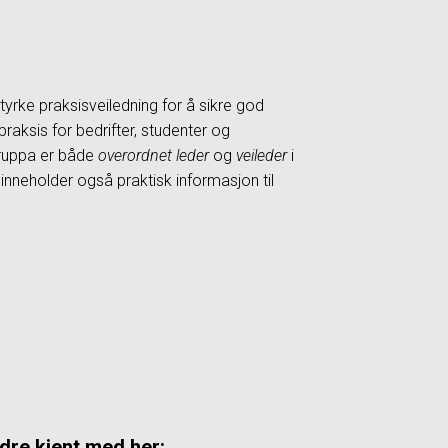
yrke praksisveiledning for å sikre god
praksis for bedrifter, studenter og
gruppa er både
overordnet leder
og
veileder
i
 inneholder også praktisk informasjon til
dre kjent med her: