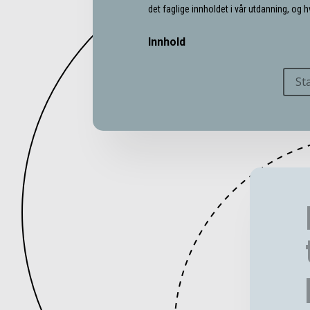
det faglige innholdet i vår utdanning, og hv
Innhold
St