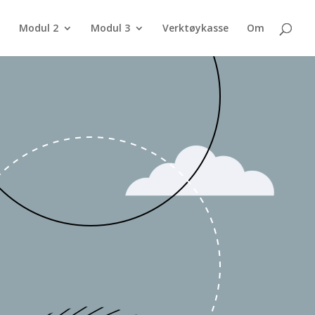
Modul 2
Modul 3
Verktøykasse
Om