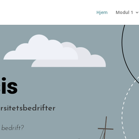
Hjem
Modul 1
is
rsitetsbedrifter
 bedrift?