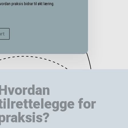
ordan praksis bidrar til økt læring.
art
Hvordan
tilrettelegge for
praksis?