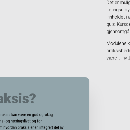
Det er muli
læringsutby
innholdet i
quiz. Kursd
gjennomgå 
Modulene k
praksisbedr
være til nyt
aksis?
praksis kan være en god og viktig
ns- og næringslivet og for
m hvordan praksis er en integrert del av