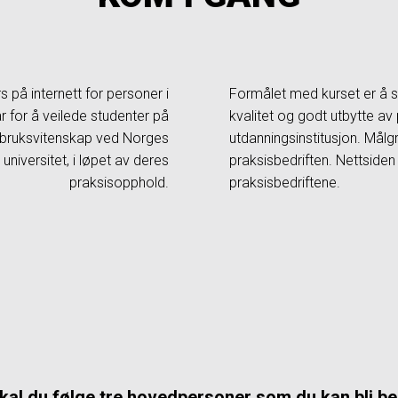
 på internett for personer i
Formålet med kurset er å st
r for å veilede studenter på
kvalitet og godt utbytte av 
vbruksvitenskap ved Norges
utdanningsinstitusjon. Mål
universitet, i løpet av deres
praksisbedriften. Nettsiden
praksisopphold.
praksisbedriftene.
 skal du følge tre hovedpersoner som du kan bli be