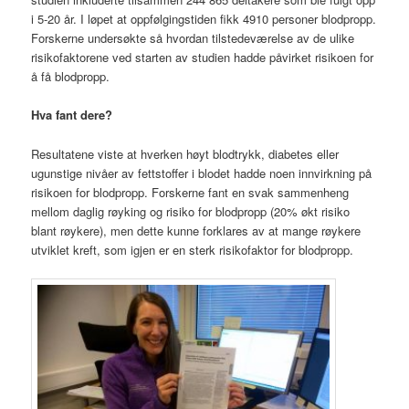
i 5-20 år. I løpet at oppfølgingstiden fikk 4910 personer blodpropp.
Forskerne undersøkte så hvordan tilstedeværelse av de ulike
risikofaktorene ved starten av studien hadde påvirket risikoen for
å få blodpropp.
Hva fant dere?
Resultatene viste at hverken høyt blodtrykk, diabetes eller
ugunstige nivåer av fettstoffer i blodet hadde noen innvirkning på
risikoen for blodpropp. Forskerne fant en svak sammenheng
mellom daglig røyking og risiko for blodpropp (20% økt risiko
blant røykere), men dette kunne forklares av at mange røykere
utviklet kreft, som igjen er en sterk risikofaktor for blodpropp.