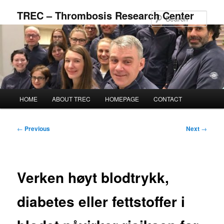
Skip
TREC – Thrombosis Research Center
to
Sear
primary
content
Main
HOME
ABOUT TREC
HOMEPAGE
CONTACT
menu
Post
←
Previous
Next
→
navigation
Verken høyt blodtrykk,
diabetes eller fettstoffer i