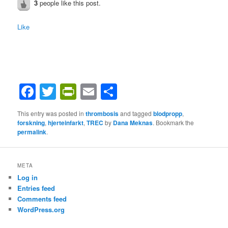
3
people like this post.
Like
Facebook
Twitter
PrintFriendly
Email
Share
This entry was posted in
thrombosis
and tagged
blodpropp
,
forskning
,
hjerteinfarkt
,
TREC
by
Dana Meknas
. Bookmark the
permalink
.
META
Log in
Entries feed
Comments feed
WordPress.org