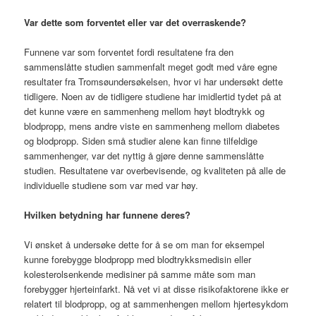
Var dette som forventet eller var det overraskende?
Funnene var som forventet fordi resultatene fra den
sammenslåtte studien sammenfalt meget godt med våre egne
resultater fra Tromsøundersøkelsen, hvor vi har undersøkt dette
tidligere. Noen av de tidligere studiene har imidlertid tydet på at
det kunne være en sammenheng mellom høyt blodtrykk og
blodpropp, mens andre viste en sammenheng mellom diabetes
og blodpropp. Siden små studier alene kan finne tilfeldige
sammenhenger, var det nyttig å gjøre denne sammenslåtte
studien. Resultatene var overbevisende, og kvaliteten på alle de
individuelle studiene som var med var høy.
Hvilken betydning har funnene deres?
Vi ønsket å undersøke dette for å se om man for eksempel
kunne forebygge blodpropp med blodtrykksmedisin eller
kolesterolsenkende medisiner på samme måte som man
forebygger hjerteinfarkt. Nå vet vi at disse risikofaktorene ikke er
relatert til blodpropp, og at sammenhengen mellom hjertesykdom