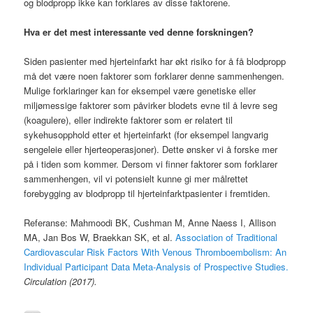
og blodpropp ikke kan forklares av disse faktorene.
Hva er det mest interessante ved denne forskningen?
Siden pasienter med hjerteinfarkt har økt risiko for å få blodpropp
må det være noen faktorer som forklarer denne sammenhengen.
Mulige forklaringer kan for eksempel være genetiske eller
miljømessige faktorer som påvirker blodets evne til å levre seg
(koagulere), eller indirekte faktorer som er relatert til
sykehusopphold etter et hjerteinfarkt (for eksempel langvarig
sengeleie eller hjerteoperasjoner). Dette ønsker vi å forske mer
på i tiden som kommer. Dersom vi finner faktorer som forklarer
sammenhengen, vil vi potensielt kunne gi mer målrettet
forebygging av blodpropp til hjerteinfarktpasienter i fremtiden.
Referanse: Mahmoodi BK, Cushman M, Anne Naess I, Allison
MA, Jan Bos W, Braekkan SK, et al.
Association of Traditional
Cardiovascular Risk Factors With Venous Thromboembolism: An
Individual Participant Data Meta-Analysis of Prospective Studies.
Circulation (2017).