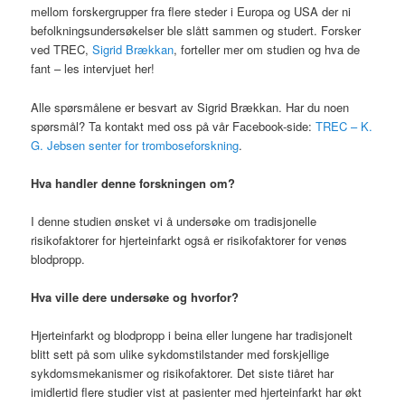
mellom forskergrupper fra flere steder i Europa og USA der ni
befolkningsundersøkelser ble slått sammen og studert. Forsker
ved TREC,
Sigrid Brækkan
, forteller mer om studien og hva de
fant – les intervjuet her!
Alle spørsmålene er besvart av Sigrid Brækkan. Har du noen
spørsmål? Ta kontakt med oss på vår Facebook-side:
TREC – K.
G. Jebsen senter for tromboseforskning
.
Hva
handler denne forskningen om?
I denne studien ønsket vi å undersøke om tradisjonelle
risikofaktorer for hjerteinfarkt også er risikofaktorer for venøs
blodpropp.
Hva ville dere undersøke og hvorfor?
Hjerteinfarkt og blodpropp i beina eller lungene har tradisjonelt
blitt sett på som ulike sykdomstilstander med forskjellige
sykdomsmekanismer og risikofaktorer. Det siste tiåret har
imidlertid flere studier vist at pasienter med hjerteinfarkt har økt