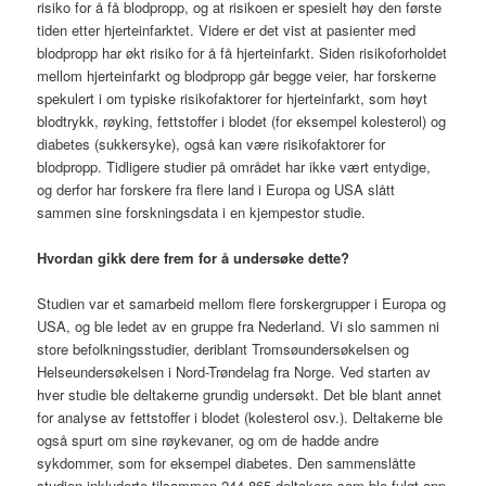
risiko for å få blodpropp, og at risikoen er spesielt høy den første
tiden etter hjerteinfarktet. Videre er det vist at pasienter med
blodpropp har økt risiko for å få hjerteinfarkt. Siden risikoforholdet
mellom hjerteinfarkt og blodpropp går begge veier, har forskerne
spekulert i om typiske risikofaktorer for hjerteinfarkt, som høyt
blodtrykk, røyking, fettstoffer i blodet (for eksempel kolesterol) og
diabetes (sukkersyke), også kan være risikofaktorer for
blodpropp. Tidligere studier på området har ikke vært entydige,
og derfor har forskere fra flere land i Europa og USA slått
sammen sine forskningsdata i en kjempestor studie.
Hvordan gikk dere frem for å undersøke dette?
Studien var et samarbeid mellom flere forskergrupper i Europa og
USA, og ble ledet av en gruppe fra Nederland. Vi slo sammen ni
store befolkningsstudier, deriblant Tromsøundersøkelsen og
Helseundersøkelsen i Nord-Trøndelag fra Norge. Ved starten av
hver studie ble deltakerne grundig undersøkt. Det ble blant annet
for analyse av fettstoffer i blodet (kolesterol osv.). Deltakerne ble
også spurt om sine røykevaner, og om de hadde andre
sykdommer, som for eksempel diabetes. Den sammenslåtte
studien inkluderte tilsammen 244 865 deltakere som ble fulgt opp