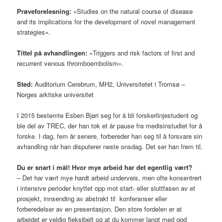
Prøveforelesning:
«Studies on the natural course of disease
and its implications for the development of novel management
strategies».
Tittel på avhandlingen:
«Triggers and risk factors of first and
recurrent venous thromboembolism».
Sted:
Auditorium Cerebrum, MH2, Universitetet i Tromsø –
Norges arktiske universitet
I 2015 bestemte Esben Bjøri seg for å bli forskerlinjestudent og
ble del av TREC, der han tok et år pause fra medisinstudiet for å
forske. I dag, fem år senere, forbereder han seg til å forsvare sin
avhandling når han disputerer neste onsdag. Det ser han frem til.
Du er snart i mål!
Hvor mye arbeid har det egentlig vært?
– Det har vært mye hardt arbeid underveis, men ofte konsentrert
i intensive perioder knyttet opp mot start- eller sluttfasen av et
prosjekt, innsending av abstrakt til konferanser eller
forberedelser av en presentasjon. Den store fordelen er at
arbeidet er veldig fleksibelt og at du kommer langt med god