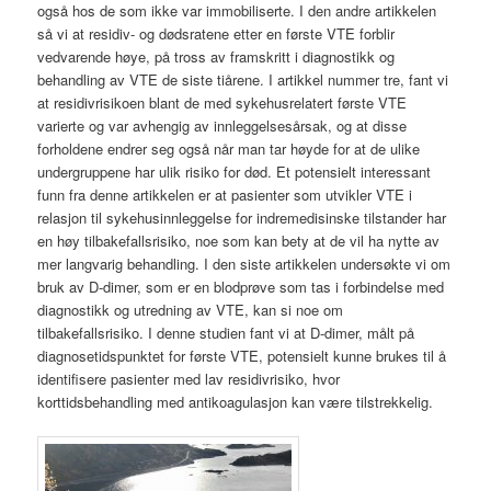
også hos de som ikke var immobiliserte. I den andre artikkelen
så vi at residiv- og dødsratene etter en første VTE forblir
vedvarende høye, på tross av framskritt i diagnostikk og
behandling av VTE de siste tiårene. I artikkel nummer tre, fant vi
at residivrisikoen blant de med sykehusrelatert første VTE
varierte og var avhengig av innleggelsesårsak, og at disse
forholdene endrer seg også når man tar høyde for at de ulike
undergruppene har ulik risiko for død. Et potensielt interessant
funn fra denne artikkelen er at pasienter som utvikler VTE i
relasjon til sykehusinnleggelse for indremedisinske tilstander har
en høy tilbakefallsrisiko, noe som kan bety at de vil ha nytte av
mer langvarig behandling. I den siste artikkelen undersøkte vi om
bruk av D-dimer, som er en blodprøve som tas i forbindelse med
diagnostikk og utredning av VTE, kan si noe om
tilbakefallsrisiko. I denne studien fant vi at D-dimer, målt på
diagnosetidspunktet for første VTE, potensielt kunne brukes til å
identifisere pasienter med lav residivrisiko, hvor
korttidsbehandling med antikoagulasjon kan være tilstrekkelig.