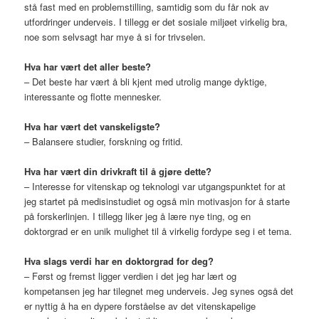
stå fast med en problemstilling, samtidig som du får nok av
utfordringer underveis. I tillegg er det sosiale miljøet virkelig bra,
noe som selvsagt har mye å si for trivselen.
Hva har vært det aller beste?
– Det beste har vært å bli kjent med utrolig mange dyktige,
interessante og flotte mennesker.
Hva har vært det vanskeligste?
– Balansere studier, forskning og fritid.
Hva har vært din drivkraft til å gjøre dette?
– Interesse for vitenskap og teknologi var utgangspunktet for at
jeg startet på medisinstudiet og også min motivasjon for å starte
på forskerlinjen. I tillegg liker jeg å lære nye ting, og en
doktorgrad er en unik mulighet til å virkelig fordype seg i et tema.
Hva slags verdi har en doktorgrad for deg?
– Først og fremst ligger verdien i det jeg har lært og
kompetansen jeg har tilegnet meg underveis. Jeg synes også det
er nyttig å ha en dypere forståelse av det vitenskapelige