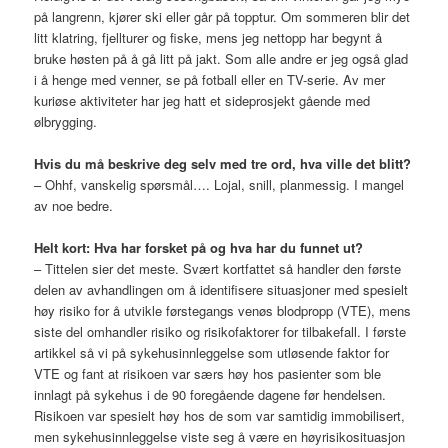
på langrenn, kjører ski eller går på topptur. Om sommeren blir det
litt klatring, fjellturer og fiske, mens jeg nettopp har begynt å
bruke høsten på å gå litt på jakt. Som alle andre er jeg også glad
i å henge med venner, se på fotball eller en TV-serie. Av mer
kuriøse aktiviteter har jeg hatt et sideprosjekt gående med
ølbrygging.
Hvis du må beskrive deg selv med tre ord, hva ville det blitt?
– Ohhf, vanskelig spørsmål…. Lojal, snill, planmessig. I mangel
av noe bedre.
Helt kort: Hva har forsket på og hva har du funnet ut?
– Tittelen sier det meste. Svært kortfattet så handler den første
delen av avhandlingen om å identifisere situasjoner med spesielt
høy risiko for å utvikle førstegangs venøs blodpropp (VTE), mens
siste del omhandler risiko og risikofaktorer for tilbakefall. I første
artikkel så vi på sykehusinnleggelse som utløsende faktor for
VTE og fant at risikoen var særs høy hos pasienter som ble
innlagt på sykehus i de 90 foregående dagene før hendelsen.
Risikoen var spesielt høy hos de som var samtidig immobilisert,
men sykehusinnleggelse viste seg å være en høyrisikosituasjon