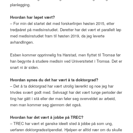
planlegging.
Hvordan har løpet vært?
– For min del startet det med forskerlinjen høsten 2015, etter
tredjeåret på medisinstudiet. Deretter har det vært et parallelt løp
med medisinstudiet fram til høsten 2019, da jeg leverte
avhandlingen.
Esben kommer opprinnelig fra Harstad, men flyttet til Tromsø før
han begynte å studere medisin ved Universitetet i Tromsø. Det er
snart ni år siden.
Hvordan synes du det har vært å ta doktorgrad?
– Det å ta doktorgrad har vært utrolig lærerikt og noe jeg har
trivdes svært godt med. Selvsagt har det vært tunge perioder der
ting har gått i stå eller der man føler seg overveldet av arbeid,
men man kommer seg gjennom det også.
Hvordan har det vært å jobbe på TREC?
– TREC har vært et ganske ideelt sted å jobbe på som ung,
uerfaren doktorgradsstipendiat. Hjelpen er alltid nær om du skulle