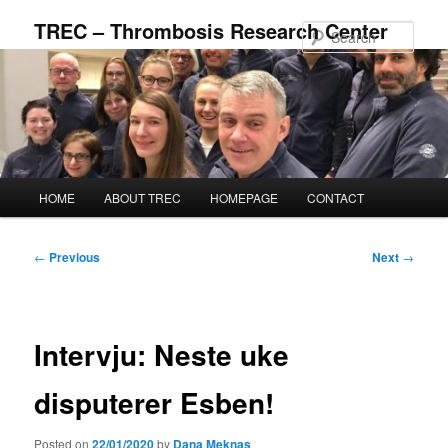
Skip
TREC – Thrombosis Research Center
to
Sear
primary
content
Main
HOME
ABOUT TREC
HOMEPAGE
CONTACT
menu
Post
←
Previous
Next
→
navigation
Intervju: Neste uke
disputerer Esben!
Posted on
22/01/2020
by
Dana Meknas