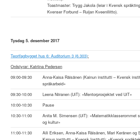
Toastmaster: Trygg Jakola (leiar i Kvensk språkting
Kvenser Forbund – Ruijan Kveeniliitto).
Tysdag 5. desember 2017
Teorifagbygget hus 6: Auditorium 3 (6.303)
:
Ordstyrar: Katriina Pedersen
09:00-09:30
Anna-Kaisa Räisänen (Kainun institutti – Kvensk instit
språkarbeid»
09:30-10:00
Leena Niiranen (UiT): «Mentorprosjektet ved UiT»
10:00-10:30
Pause
10:30-11:00
Anita M. Simensen (UiT): «Matematikklasserommet s
og kultur»
11:00-11:30
Aili Eriksen, Anna-Kaisa Räisänen, Mari Keränen og Si
Kainun institutti – Kvensk Institutt): «Kvensk språkte