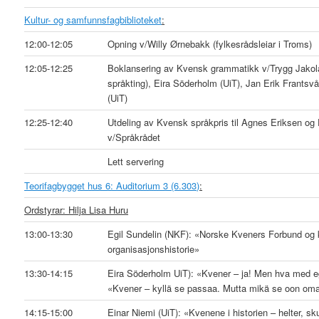
Kultur- og samfunnsfagbiblioteket
:
12:00-12:05
Opning v/Willy Ørnebakk (fylkesrådsleiar i Troms)
12:05-12:25
Boklansering av Kvensk grammatikk v/Trygg Jako
språkting), Eira Söderholm (UiT), Jan Erik Frantsvå
(UiT)
12:25-12:40
Utdeling av Kvensk språkpris til Agnes Eriksen og
v/Språkrådet
Lett servering
Teorifagbygget hus 6: Auditorium 3 (6.303)
:
Ordstyrar: Hilja Lisa Huru
13:00-13:30
Egil Sundelin (NKF): «Norske Kveners Forbund og
organisasjonshistorie»
13:30-14:15
Eira Söderholm UiT): «Kvener – ja! Men hva med e
«Kvener – kyllä se passaa. Mutta mikä se oon oma
14:15-15:00
Einar Niemi (UiT): «Kvenene i historien – helter, sku