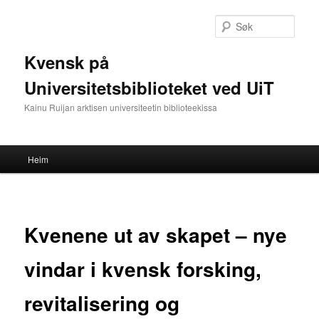
Gå
direkte
Søk
til
hovedinnholdet
Kvensk på
Universitetsbiblioteket ved UiT
Kainu Ruijan arktisen universiteetin biblioteekissa
Hovedmeny
Heim
Kvenene ut av skapet – nye
vindar i kvensk forsking,
revitalisering og