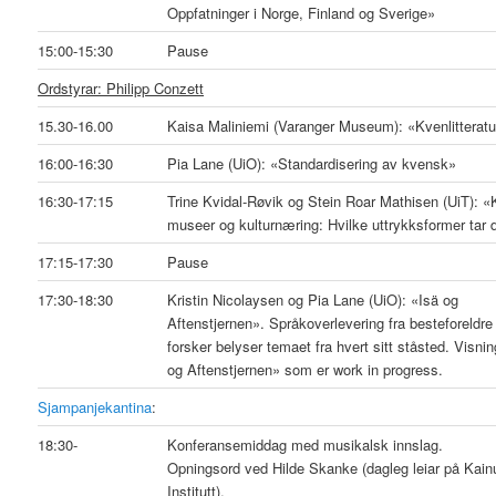
Oppfatninger i Norge, Finland og Sverige»
15:00-15:30
Pause
Ordstyrar: Philipp Conzett
15.30-16.00
Kaisa Maliniemi (Varanger Museum): «Kvenlitteratur
16:00-16:30
Pia Lane (UiO): «Standardisering av kvensk»
16:30-17:15
Trine Kvidal-Røvik og Stein Roar Mathisen (UiT): «Kv
museer og kulturnæring: Hvilke uttrykksformer tar 
17:15-17:30
Pause
17:30-18:30
Kristin Nicolaysen og Pia Lane (UiO): «Isä og
Aftenstjernen». Språkoverlevering fra besteforeldre
forsker belyser temaet fra hvert sitt ståsted. Visnin
og Aftenstjernen» som er work in progress.
Sjampanjekantina
:
18:30-
Konferansemiddag med musikalsk innslag.
Opningsord ved Hilde Skanke (dagleg leiar på Kainu
Institutt).