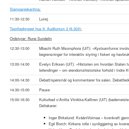
Sjampanjekantina
:
11:30-12:30
Lunsj
Teorifagbygget hus 6: Auditorium 3 (6.303)
:
Ordstyrar: Rune Sundelin
12:30-13:00
Mbachi Ruth Msomphora (UiT): «Kystsamfunns involver
begrensninger for interaktiv styring i fiskeri og havbru
13:00-14:00
Evelyn Eriksen (UiT): «Historien om hvordan Staten tva
leilendinger – om eiendomshistoriske forhold i Indr
14:00-14:30
Debatt/spørsmål og kommentarer fra salen. Debattled
14:30-15:00
Pause
15:00-16:30
Kulturbad v/Anitta Viinikka-Kallinen (UiT) (bademeiste
Deltakarar:
Inger Birkelund: KvääniVoimaa – kvenkraft gjenn
Egil Borch: Kirkens rolle i synliggjøring av kve