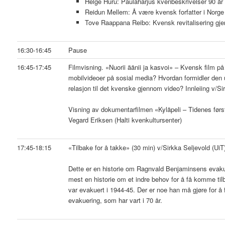
Helge Huru: Paulaharjus kvenbeskrivelser 90 år
Reidun Mellem: Å være kvensk forfatter i Norge
Tove Raappana Reibo: Kvensk revitalisering g
16:30-16:45
Pause
16:45-17:45
Filmvisning. «Nuorii äänii ja kasvoi» – Kvensk film på ve
mobilvideoer på sosial media? Hvordan formidler den
relasjon til det kvenske gjennom video? Innleiing v/Si
Visning av dokumentarfilmen «Kyläpeli – Tidenes førs
Vegard Eriksen (Halti kvenkultursenter)
17:45-18:15
«Tilbake for å takke» (30 min) v/Sirkka Seljevold (UiT
Dette er en historie om Ragnvald Benjaminsens evaku
mest en historie om et indre behov for å få komme tilb
var evakuert i 1944-45. Der er noe han må gjøre for å få
evakuering, som har vart i 70 år.