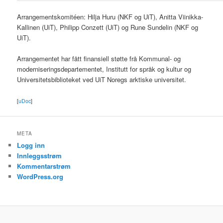
Arrangementskomitéen: Hilja Huru (NKF og UiT), Anitta Viinikka-
Kallinen (UiT), Philipp Conzett (UiT) og Rune Sundelin (NKF og
UiT).
Arrangementet har fått finansiell støtte frå Kommunal- og
moderniseringsdepartementet, Institutt for språk og kultur og
Universitetsbiblioteket ved UiT Noregs arktiske universitet.
[
uDoc
]
META
Logg inn
Innleggsstrøm
Kommentarstrøm
WordPress.org