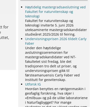
Høytidelig mastergradsavslutning ved
Fakultet for naturvitenskap og
teknologi
Fakultet for naturvitenskap og
teknologi inviterte 5. juni 2026
tt for
uteksaminerte mastergradskandidater
e
studieåret 2025/2026 til feiring.
uttet,
Undervisningsprisen 2026 tildelt Carly
Faber
Under den høytidelige
avslutningsseremonien for
mastergradskandidater ved NT-
fakultetet sist fredag, ble det
tradisjonen tro delt ut priser, og
undervisningsprisen gikk til
førsteamanuensis Carly Faber ved
Institutt for geovitenskap.
Utforsk IG
Hvordan benyttes en røntgenmaskin i
geofaglig forskning, hva skjer i
«Emilbua» og på de ulike laboratoriene
i Naturfagbygget? For mange
studenter er det en ukjent verden som