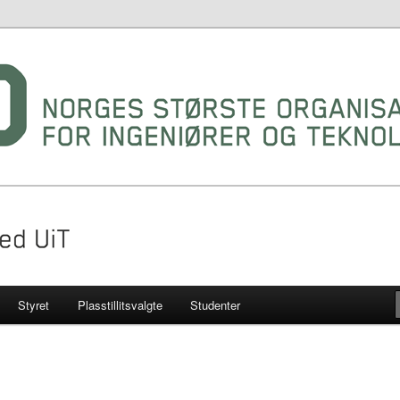
gruppe ved UIT
Styret
Plasstillitsvalgte
Studenter