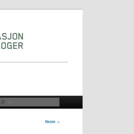
Søk
Neste
→