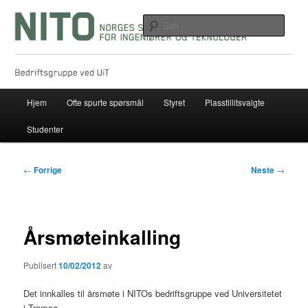
Gå
direkte
Søk
til
hovedinnholdet
NITO bedriftsgruppe ved UIT
Hovedmeny
Hjem
Ofte spurte spørsmål
Styret
Plasstillitsvalgte
Studenter
Innleggsnavigasjon
←
Forrige
Neste
→
Årsmøteinkalling
Publisert
10/02/2012
av
D
et innkalles til årsmøte i NITOs bedriftsgruppe ved Universitetet
i Tromsø.