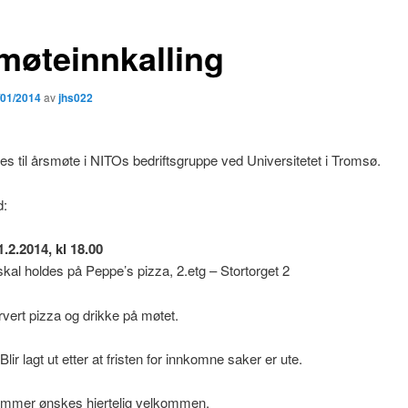
møteinnkalling
/01/2014
av
jhs022
les til årsmøte i NITOs bedriftsgruppe ved Universitetet i Tromsø.
d:
.2.2014, kl 18.00
kal holdes på Peppe’s pizza, 2.etg – Stortorget 2
ervert pizza og drikke på møtet.
Blir lagt ut etter at fristen for innkomne saker er ute.
emmer ønskes hjertelig velkommen.