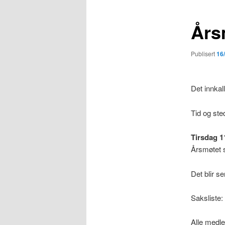
Års
Publisert
16
Det innkal
Tid og ste
Tirsdag 11
Årsmøtet s
Det blir s
Saksliste: 
Alle medl