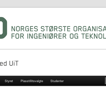
gruppe ved UIT
Styret
Plasstillitsvalgte
Studenter