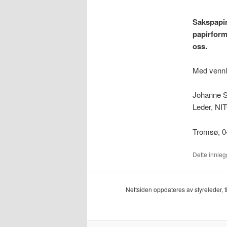
Sakspapir
papirform 
oss.
Med vennli
Johanne S
Leder, NI
Tromsø, 0
Dette innlegg
Nettsiden oppdateres av styreleder, 