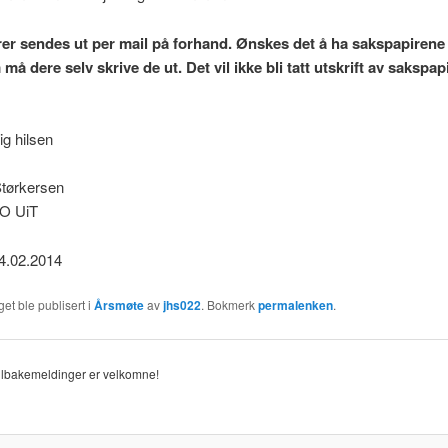
er sendes ut per mail på forhand. Ønskes det å ha sakspapirene 
må dere selv skrive de ut. Det vil ikke bli tatt utskrift av sakspap
g hilsen
tørkersen
TO UiT
4.02.2014
et ble publisert i
Årsmøte
av
jhs022
. Bokmerk
permalenken
.
tilbakemeldinger er velkomne!