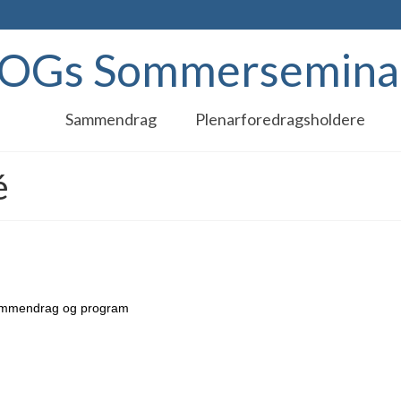
Gs Sommersemina
Sammendrag
Plenarforedragsholdere
é
sammendrag og program