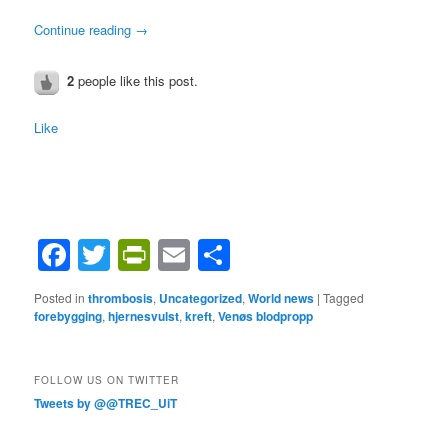
Continue reading
→
2
people like this post.
Like
Facebook
Twitter
PrintFriendly
Email
Share
Posted in
thrombosis
,
Uncategorized
,
World news
|
Tagged
forebygging
,
hjernesvulst
,
kreft
,
Venøs blodpropp
FOLLOW US ON TWITTER
Tweets by @@TREC_UiT