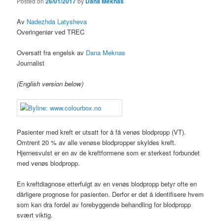
Posted on
26/01/2017
by
Dana Meknas
Av
Nadezhda Latysheva
Overingeniør ved TREC
Oversatt fra engelsk av
Dana Meknas
Journalist
(English version below)
Pasienter med kreft er utsatt for å få venøs blodpropp (VT).
Omtrent 20 % av alle venøse blodpropper skyldes kreft.
Hjernesvulst er en av de kreftformene som er sterkest forbundet
med venøs blodpropp.
En kreftdiagnose etterfulgt av en venøs blodpropp betyr ofte en
dårligere prognose for pasienten. Derfor er det å identifisere hvem
som kan dra fordel av forebyggende behandling for blodpropp
svært viktig.