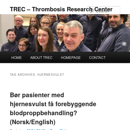
Skip
Skip
TREC – Thrombosis Research Center
to
to
Sear
primary
secondary
content
content
Main
HOME
ABOUT TREC
HOMEPAGE
CONTACT
menu
TAG ARCHIVES:
HJERNESVULST
Bør pasienter med
hjernesvulst få forebyggende
blodproppbehandling?
(Norsk/English)