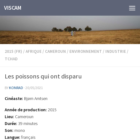
VISCAM
Skip to content
2015 (FR)
/
AFRIQUE
/
CAMEROUN
/
ENVIRONNEMENT
/
INDUSTRIE
/
TCHAD
Les poissons qui ont disparu
BY
KONRAD
·
20/05/2021
Cinéaste:
Bjørn Arntsen
Année de production:
2015
Lieu:
Cameroun
Durée:
39 minutes
Son:
mono
Langue:
français