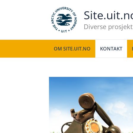
Skip
Site.uit.n
to
content
Diverse prosjekt
OM SITE.UIT.NO
KONTAKT