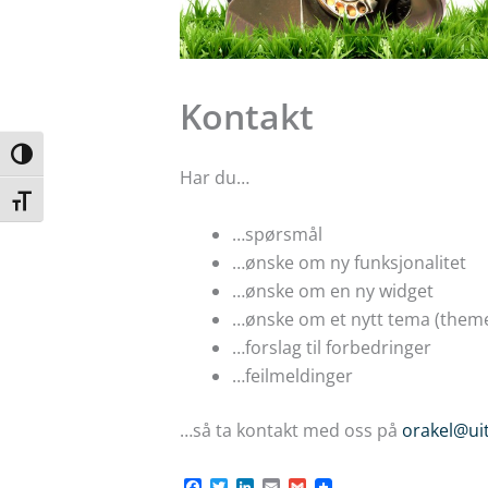
Kontakt
Toggle High Contrast
Har du…
Toggle Font size
…spørsmål
…ønske om ny funksjonalitet
…ønske om en ny widget
…ønske om et nytt tema (them
…forslag til forbedringer
…feilmeldinger
…så ta kontakt med oss på
orakel@ui
F
T
L
E
G