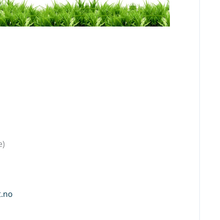
e)
t.no