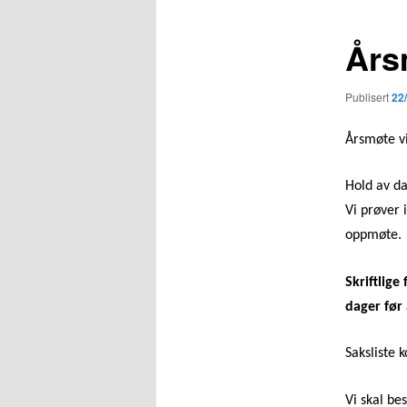
Års
Publisert
22
Årsmøte vi
Hold av da
Vi prøver 
oppmøte.
Skriftlige
dager før 
Saksliste 
Vi skal be