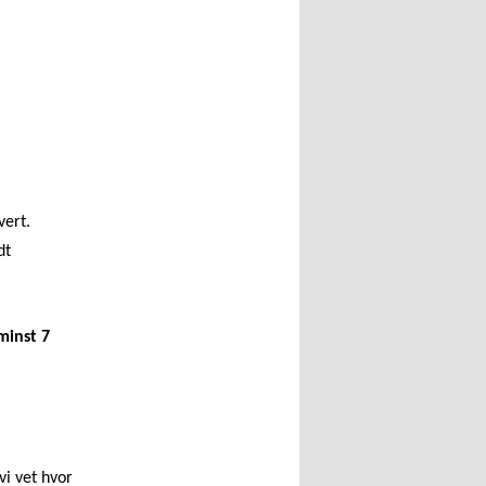
vert.
dt
minst 7
vi vet hvor