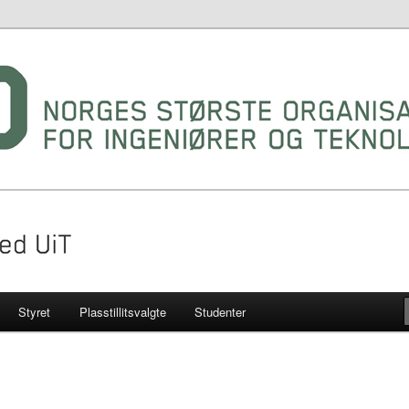
gruppe ved UIT
Styret
Plasstillitsvalgte
Studenter