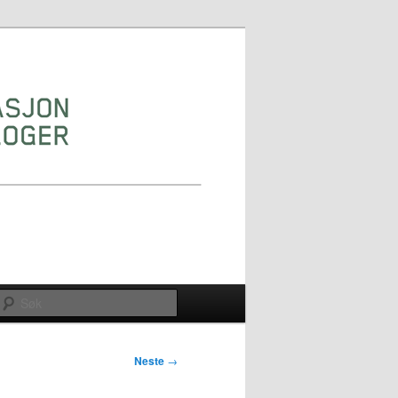
Søk
Neste
→