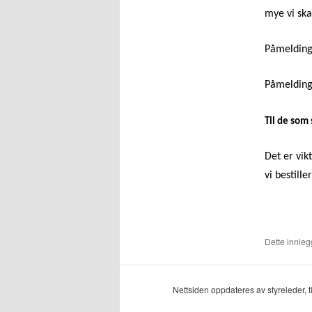
mye vi skal
Påmelding 
P
åmelding 
Til de som s
Det er vik
vi bestill
Dette innlegg
Nettsiden oppdateres av styreleder, 