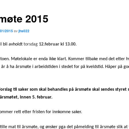
møte 2015
/01/2015
av
jhs022
l bli avholdt
torsdag
12.februar kl 13.00
.
toen. Møtelokale er enda ikke klart. Kommer tilbake med det etter h
i år å ha årsmøte i arbeidstiden i stedet for på kveldstid. Håper på go
 forslag til saker som skal behandles på årsmøte skal sendes styret 
årsmøtet, innen 5. februar.
kommer rett etter fristen for innkomne saker.
stille mat til årsmøte, og ønsker pga det påmelding til årsmøte slik at 