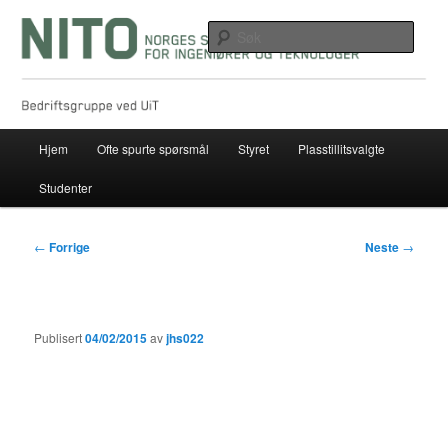
Gå
direkte
Søk
til
hovedinnholdet
NITO bedriftsgruppe ved UIT
Hovedmeny
Hjem
Ofte spurte spørsmål
Styret
Plasstillitsvalgte
Studenter
Innleggsnavigasjon
←
Forrige
Neste
→
Publisert
04/02/2015
av
jhs022