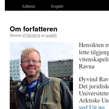
fulltekst
English
Om forfatteren
Skrevet
07/02/2014
av
ora000
Hensikten m
lette tilgjen
vitenskapeli
Ravna
Øyvind Ravn
Det juridisk
Universitet
Arktiske Uni
ved Uit.no