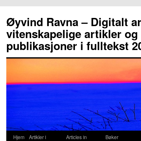
Hopp
til
Øyvind Ravna – Digitalt ar
innhold
vitenskapelige artikler og
publikasjoner i fulltekst 
Hjem
Artikler i
Articles in
Bøker