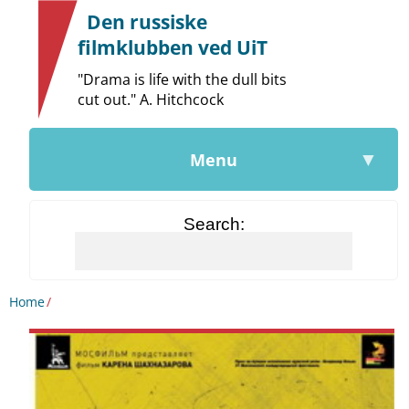
|
Den russiske
filmklubben ved UiT
"Drama is life with the dull bits
cut out." A. Hitchcock
▼
Menu
Søk
Home
/