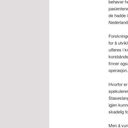
behøver he
pasientene
de hadde i
Nederland 
Forskninge
for å utvi
utføres i k
korsbåndsk
finner ogs
operasjon.
Hvorfor er
spekulere
Staseslang
igjen kunn
skadelig fo
Men å vurd