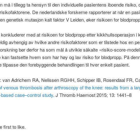
n må i tillegg ta hensyn til den individuelle pasientens iboende risiko, 
risikofaktorene. De nederlandske forskerne rapporterer at når en pasi
n genetisk mutasjon kalt faktor V Leiden, øker risikoen for blodpropp
konkluderer med at risikoen for blodpropp etter kikkhullsoperasjon i 
eldig avhengig av hvilke andre risikofaktorer som er tilstede hos en pe
forskning bør derfor ha som mål å utvikle såkalte «risiko-score-modell
kan fastsette hvem som har høy og lav risiko for blodpropp. På denn
tilpasse den forebyggende behandlingen til hver enkelt pasient.
: van Adrichem RA, Nelissen RGHH, Schipper IB, Rosendaal FR, Ca
f venous thrombosis after arthroscopy of the knee: results from a lar
-based case–control study
. J Thromb Haemost 2015; 13: 1441–8
 first to like.