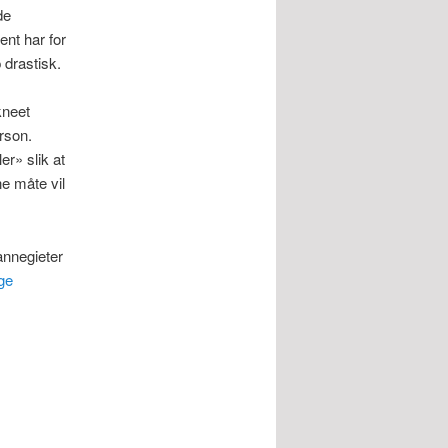
de
ent har for
 drastisk.
kneet
rson.
er» slik at
e måte vil
nnegieter
ge