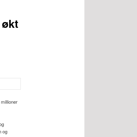
 økt
millioner
og
n og