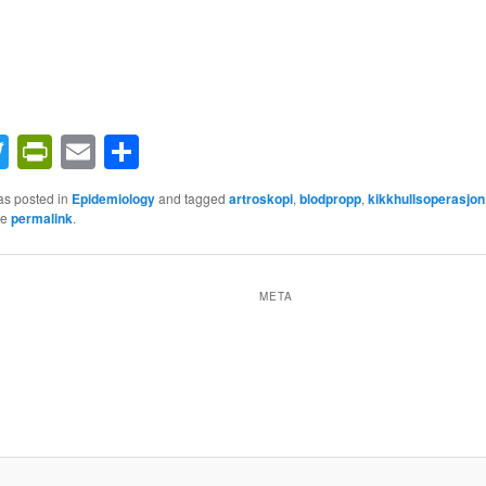
acebook
Twitter
PrintFriendly
Email
Share
as posted in
Epidemiology
and tagged
artroskopi
,
blodpropp
,
kikkhullsoperasjon
he
permalink
.
META