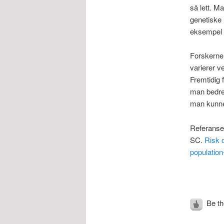
så lett. Ma
genetiske 
eksempel e
Forskerne 
varierer v
Fremtidig 
man bedre 
man kunne 
Referanse
SC.
Risk o
population
Be the