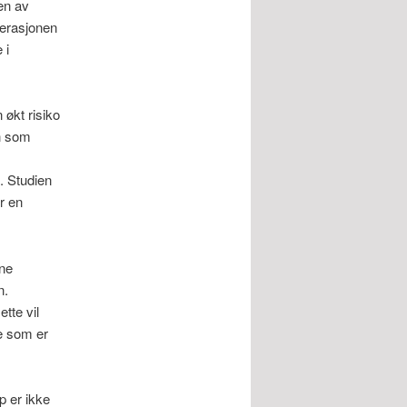
en av
perasjonen
 i
 økt risiko
on som
. Studien
r en
rne
n.
tte vil
oe som er
p er ikke