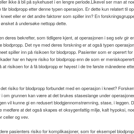
ller ikke å bli på sykehuset i en lengre periode.
Likevel ser man at no
 får blodpropp etter denne typen operasjon. Er dette kun relatert til o
 kneet eller er det andre faktorer som spiller inn? En forskningsgruppe
ønsket å undersøke nettopp dette.
n deres bekrefter, som tidligere kjent, at operasjonen i seg selv gir en
kle blodpropp. Det nye med deres forskning er at også typen operasj
neet spiller inn på risikoen for blodpropp. Pasienter som er operert for
ader har en høyre risiko for blodpropp enn de som er meniskoperert
å at risikoen for å få blodpropp er høyest i de tre første månedene ette
 det risiko for blodpropp forbundet med en operasjon i kneet? Forske
r i om grunnen kan være at det brukes staseslange under operasjone
en vil kunne gi en redusert blodgjennomstrømning, stase, i leggen. De
e medføre at det også skapes et oksygenfattig miljø, kalt hypoksi, n
r celler og vev.
ere pasienters risiko for komplikasjoner, som for eksempel blodprop