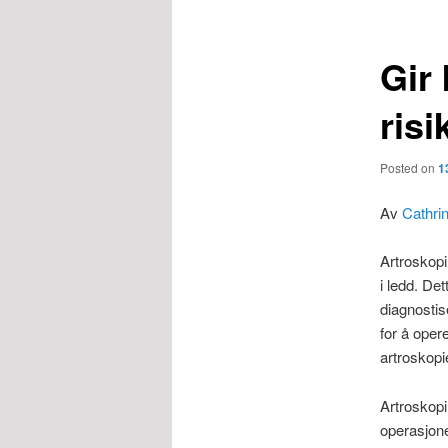
Gir 
ris
Posted on
1
Av
Cathri
Artroskopi
i ledd. De
diagnostis
for å oper
artroskopi
Artroskopi
operasjone