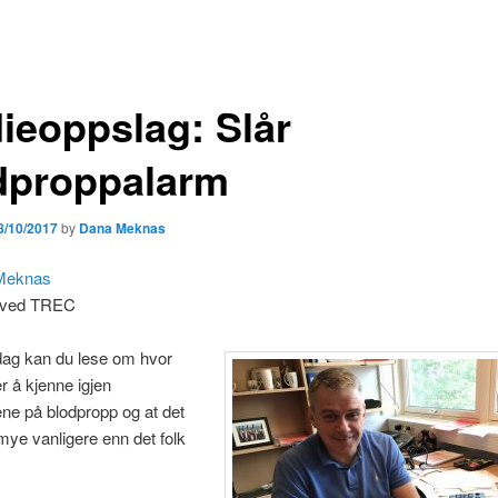
ieoppslag: Slår
dproppalarm
8/10/2017
by
Dana Meknas
Meknas
t ved TREC
 dag kan du lese om hvor
er å kjenne igjen
e på blodpropp og at det
 mye vanligere enn det folk