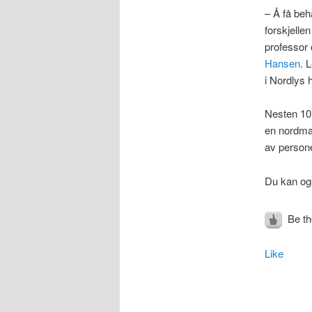
– Å få beha
forskjellen
professor 
Hansen
. 
i Nordlys 
Nesten 10.
en nordman
av persone
Du kan og
Be the
Like