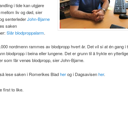
ndling i tide kan utgjøre
 mellom liv og død, sier
og senterleder
John-Bjarne
Les saken
her:
Slår blodproppalarm
.
000 nordmenn rammes av blodpropp hvert år. Det vil si at én gang i t
n blodpropp i beina eller lungene. Det er grunn til å frykte en ytterlig
r som får venøs blodpropp, sier John-Bjarne.
så lese saken i Romerikes Blad
her
og i Dagsavisen
her
.
 first to like.