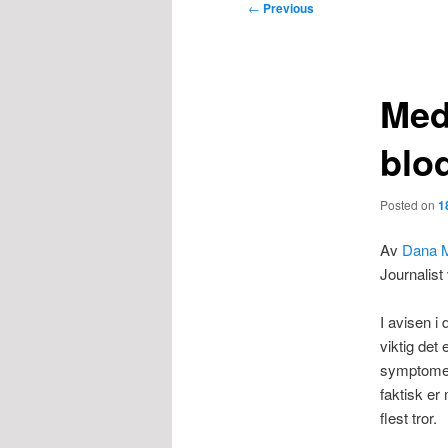
Post
←
Previous
navigation
Med
blo
Posted on
1
Av
Dana 
Journalis
I avisen i
viktig det 
symptomen
faktisk er
flest tror.