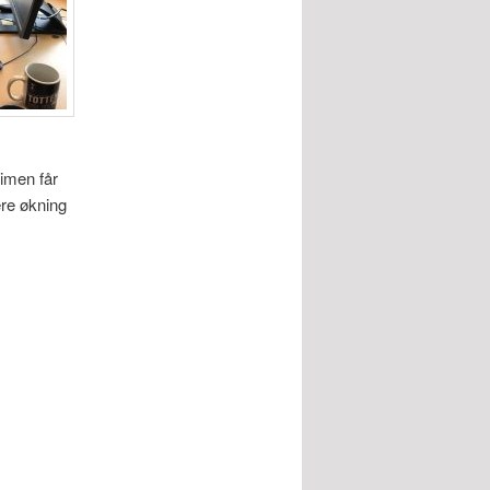
imen får
ere økning