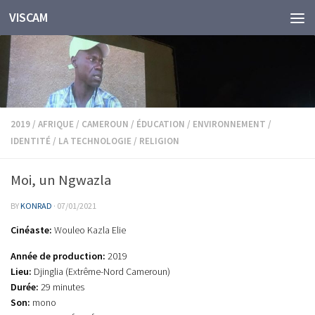
VISCAM
Skip to content
2019
/
AFRIQUE
/
CAMEROUN
/
ÉDUCATION
/
ENVIRONNEMENT
/
IDENTITÉ
/
LA TECHNOLOGIE
/
RELIGION
Moi, un Ngwazla
BY
KONRAD
·
07/01/2021
Cinéaste:
Wouleo Kazla Elie
Année de production:
2019
Lieu:
Djinglia (Extrême-Nord Cameroun)
Durée:
29 minutes
Son:
mono