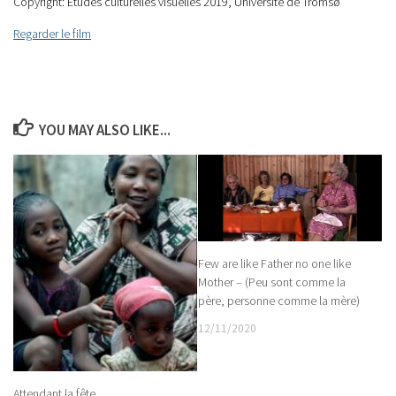
Copyright: Études culturelles visuelles 2019, Université de Tromsø
Regarder le film
YOU MAY ALSO LIKE...
Few are like Father no one like
Mother – (Peu sont comme la
père, personne comme la mère)
12/11/2020
Attendant la fête