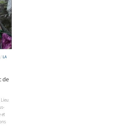
/
LA
c de
 Lieu:
us-
 et
lons