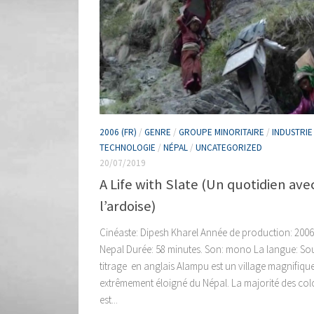
2006 (FR)
/
GENRE
/
GROUPE MINORITAIRE
/
INDUSTRIE
TECHNOLOGIE
/
NÉPAL
/
UNCATEGORIZED
20/07/2019
A Life with Slate (Un quotidien ave
l’ardoise)
Cinéaste: Dipesh Kharel Année de production: 2006
Nepal Durée: 58 minutes. Son: mono La langue: So
titrage en anglais Alampu est un village magnifique
extrêmement éloigné du Népal. La majorité des co
est...