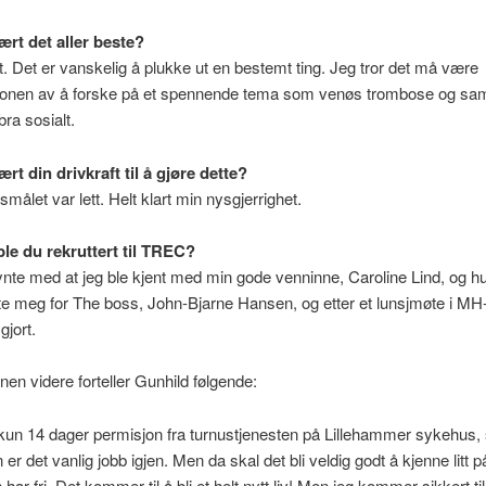
ært det aller beste?
et. Det er vanskelig å plukke ut en bestemt ting. Jeg tror det må være
onen av å forske på et spennende tema som venøs trombose og sam
bra sosialt.
rt din drivkraft til å gjøre dette?
målet var lett. Helt klart min nysgjerrighet.
le du rekruttert til TREC?
nte med at jeg ble kjent med min gode venninne, Caroline Lind, og h
te meg for The boss, John-Bjarne Hansen, og etter et lunsjmøte i MH
gjort.
en videre forteller Gunhild følgende:
kun 14 dager permisjon fra turnustjenesten på Lillehammer sykehus, 
er det vanlig jobb igjen. Men da skal det bli veldig godt å kjenne litt p
 har fri. Det kommer til å bli et helt nytt liv! Men jeg kommer sikkert t