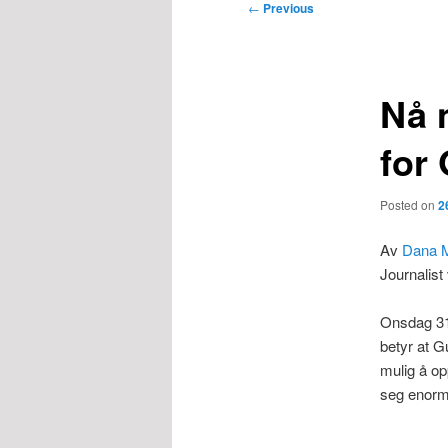
Post
←
Previous
navigation
Nå 
for 
Posted on
2
Av
Dana 
Journalis
Onsdag 31.
betyr at 
mulig å op
seg enormt 