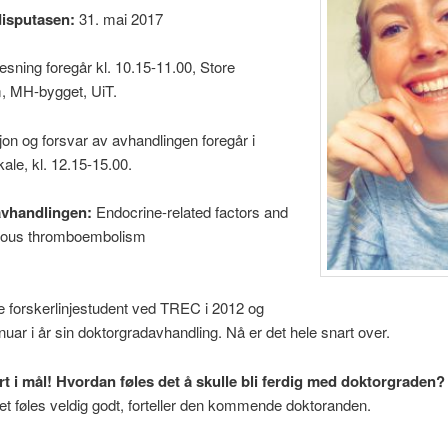
disputasen:
31. mai 2017
esning foregår kl. 10.15-11.00, Store
m, MH-bygget, UiT.
on og forsvar av avhandlingen foregår i
le, kl. 12.15-15.00.
avhandlingen:
Endocrine-related factors and
enous thromboembolism
e forskerlinjestudent ved TREC i 2012 og
anuar i år sin doktorgradavhandling. Nå er det hele snart over.
rt i mål! Hvordan føles det å skulle bli ferdig med doktorgraden?
et føles veldig godt, forteller den kommende doktoranden.