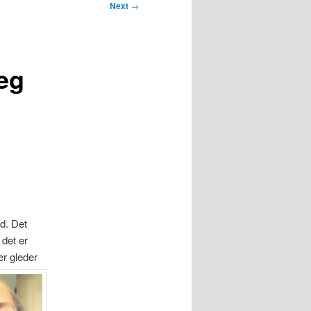
Next
→
eg
d. Det
det er
er gleder