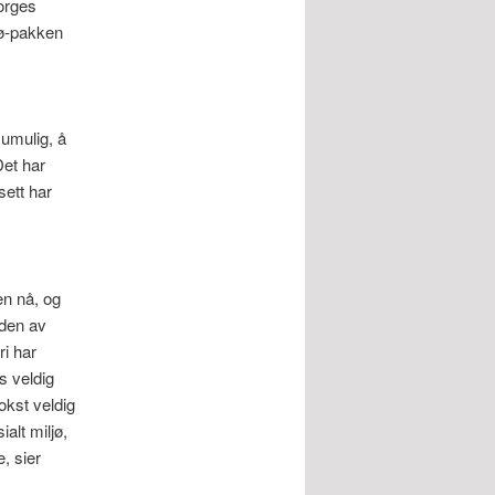
orges
dø-pakken
 umulig, å
Det har
sett har
en nå, og
iden av
ri har
s veldig
okst veldig
ialt miljø,
, sier