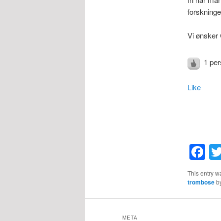
forskninge
Vi ønsker 
1 per
Like
F
This entry w
trombose
b
META