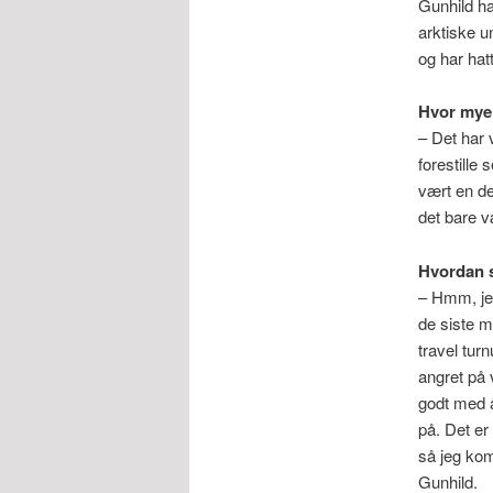
Gunhild ha
arktiske u
og har hat
Hvor mye 
– Det har 
forestille
vært en del
det bare v
Hvordan s
– Hmm, jeg
de siste m
travel turn
angret på 
godt med å
på. Det er 
så jeg kom
Gunhild.