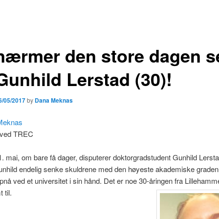
nærmer den store dagen s
Gunhild Lerstad (30)!
6/05/2017
by
Dana Meknas
Meknas
t ved TREC
 mai, om bare få dager, disputerer doktorgradstudent Gunhild Lersta
Gunhild endelig senke skuldrene med den høyeste akademiske graden 
pnå ved et universitet i sin hånd. Det er noe 30-åringen fra Lillehamm
til.