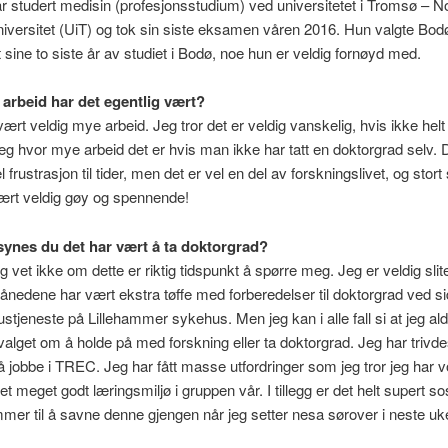
r studert medisin (profesjonsstudium) ved universitetet i Tromsø – N
niversitet (UiT) og tok sin siste eksamen våren 2016. Hun valgte Bo
t sine to siste år av studiet i Bodø, noe hun er veldig fornøyd med.
arbeid har det egentlig vært?
vært veldig mye arbeid. Jeg tror det er veldig vanskelig, hvis ikke helt
 seg hvor mye arbeid det er hvis man ikke har tatt en doktorgrad selv. 
 frustrasjon til tider, men det er vel en del av forskningslivet, og stort 
ært veldig gøy og spennende!
ynes du det har vært å ta doktorgrad?
 vet ikke om dette er riktig tidspunkt å spørre meg. Jeg er veldig slit
ånedene har vært ekstra tøffe med forberedelser til doktorgrad ved s
ustjeneste på Lillehammer sykehus. Men jeg kan i alle fall si at jeg ald
valget om å holde på med forskning eller ta doktorgrad. Jeg har trivde
 jobbe i TREC. Jeg har fått masse utfordringer som jeg tror jeg har v
et meget godt læringsmiljø i gruppen vår. I tillegg er det helt supert sos
mer til å savne denne gjengen når jeg setter nesa sørover i neste uke