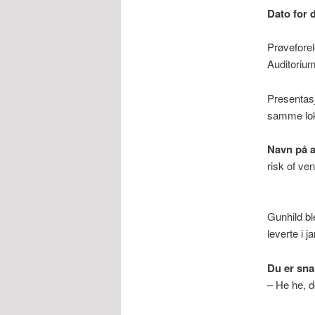
Dato for 
Prøveforel
Auditoriu
Presentasj
samme loka
Navn på 
risk of v
Gunhild bl
leverte i j
Du er sna
– He he, d