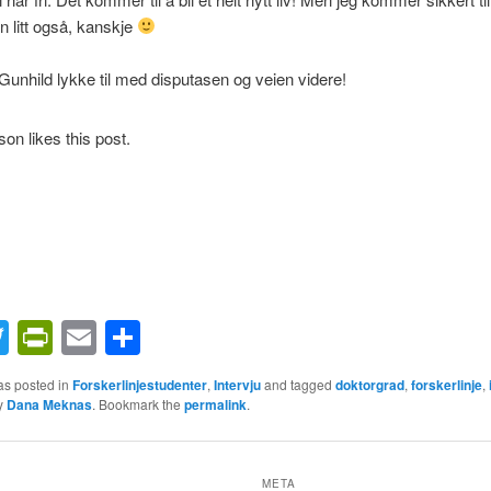
n litt også, kanskje
Gunhild lykke til med disputasen og veien videre!
son likes this post.
acebook
Twitter
PrintFriendly
Email
Share
as posted in
Forskerlinjestudenter
,
Intervju
and tagged
doktorgrad
,
forskerlinje
,
y
Dana Meknas
. Bookmark the
permalink
.
META