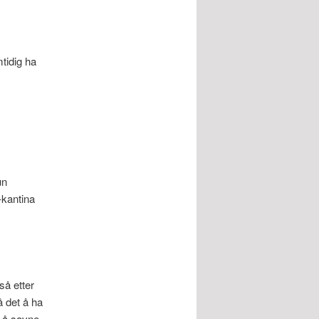
tidig ha
un
-kantina
så etter
å det å ha
il å savne