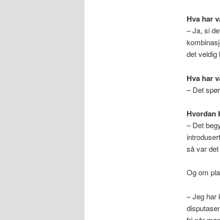
Hva har v
– Ja, si d
kombinasj
det veldig 
Hva har væ
– Det spørs
Hvordan b
– Det begy
introduser
så var det 
Og om plan
– Jeg har 
disputasen 
fri når man