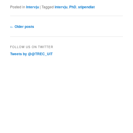
Posted in
Intervju
|
Tagged
intervju
,
PhD
,
stipendiat
Post
←
Older posts
navigation
FOLLOW US ON TWITTER
Tweets by @@TREC_UiT