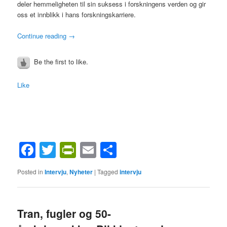
deler hemmeligheten til sin suksess i forskningens verden og gir
oss et innblikk i hans forskningskarriere.
Continue reading
→
Be the first to like.
Like
Facebook
Twitter
PrintFriendly
Email
Share
Posted in
Intervju
,
Nyheter
|
Tagged
intervju
Tran, fugler og 50-