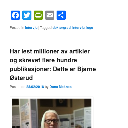
Facebook
Twitter
PrintFriendly
Email
Share
Posted in
Intervju
|
Tagged
doktorgrad
,
intervju
,
lege
Har lest millioner av artikler
og skrevet flere hundre
publikasjoner: Dette er Bjarne
Østerud
Posted on
28/02/2018
by
Dana Meknas