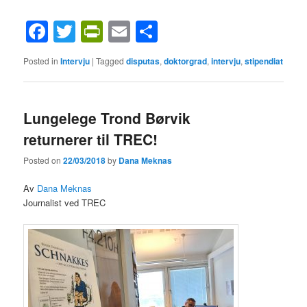
Facebook
Twitter
PrintFriendly
Email
Share
Posted in
Intervju
|
Tagged
disputas
,
doktorgrad
,
intervju
,
stipendiat
Lungelege Trond Børvik
returnerer til TREC!
Posted on
22/03/2018
by
Dana Meknas
Av
Dana Meknas
Journalist ved TREC