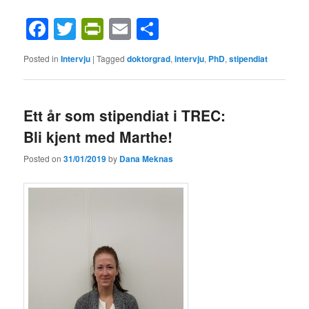
Facebook
Twitter
PrintFriendly
Email
Share
Posted in
Intervju
|
Tagged
doktorgrad
,
intervju
,
PhD
,
stipendiat
Ett år som stipendiat i TREC:
Bli kjent med Marthe!
Posted on
31/01/2019
by
Dana Meknas