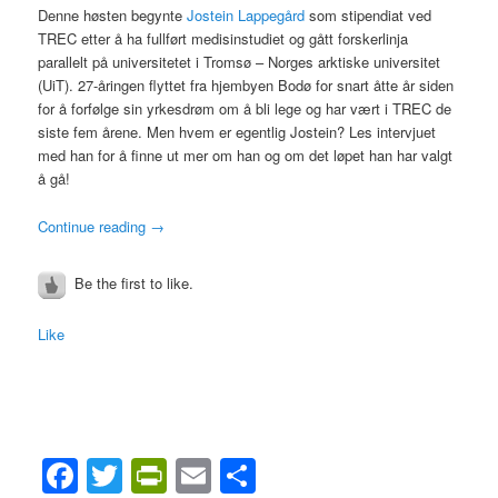
Denne høsten begynte
Jostein Lappegård
som stipendiat ved
TREC etter å ha fullført medisinstudiet og gått forskerlinja
parallelt på universitetet i Tromsø – Norges arktiske universitet
(UiT). 27-åringen flyttet fra hjembyen Bodø for snart åtte år siden
for å forfølge sin yrkesdrøm om å bli lege og har vært i TREC de
siste fem årene. Men hvem er egentlig Jostein? Les intervjuet
med han for å finne ut mer om han og om det løpet han har valgt
å gå!
Continue reading
→
Be the first to like.
Like
Facebook
Twitter
PrintFriendly
Email
Share