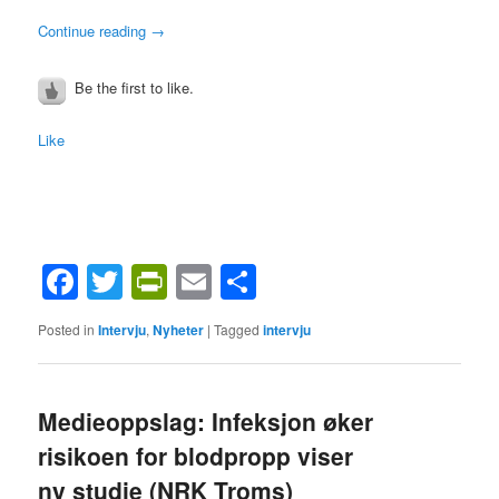
Continue reading
→
Be the first to like.
Like
Facebook
Twitter
PrintFriendly
Email
Share
Posted in
Intervju
,
Nyheter
|
Tagged
intervju
Medieoppslag: Infeksjon øker
risikoen for blodpropp viser
ny studie (NRK Troms)