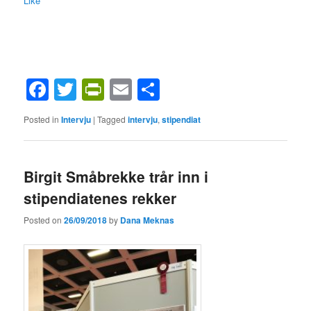
Like
Facebook
Twitter
PrintFriendly
Email
Share
Posted in
Intervju
|
Tagged
intervju
,
stipendiat
Birgit Småbrekke trår inn i
stipendiatenes rekker
Posted on
26/09/2018
by
Dana Meknas