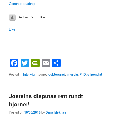
Continue reading
→
Be the first to like.
Like
Facebook
Twitter
PrintFriendly
Email
Share
Posted in
Intervju
|
Tagged
doktorgrad
,
intervju
,
PhD
,
stipendiat
Josteins disputas rett rundt
hjørnet!
Posted on
10/05/2018
by
Dana Meknas