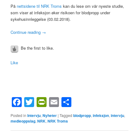
På
nettsidene til NRK Troms
kan du lese om vår nyeste studie,
som viser at infeksjon øker risikoen for blodpropp under
sykehusinnleggelse (03.02.2018).
Continue reading
→
Be the first to like.
Like
Facebook
Twitter
PrintFriendly
Email
Share
Posted in
Intervju
,
Nyheter
|
Tagged
blodpropp
,
infeksjon
,
intervju
,
medieoppslag
,
NRK
,
NRK Troms