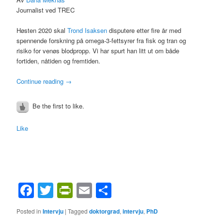
Journalist ved TREC
Høsten 2020 skal
Trond Isaksen
disputere etter fire år med
spennende forskning på omega-3-fettsyrer fra fisk og tran og
risiko for venøs blodpropp. Vi har spurt han litt ut om både
fortiden, nåtiden og fremtiden.
Continue reading
→
Be the first to like.
Like
Facebook
Twitter
PrintFriendly
Email
Share
Posted in
Intervju
|
Tagged
doktorgrad
,
intervju
,
PhD