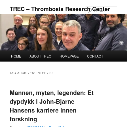
Skip
Skip
TREC – Thrombosis Research Center
to
to
Sear
primary
secondary
content
content
Main
HOME
ABOUT TREC
HOMEPAGE
CONTACT
menu
TAG ARCHIVES:
INTERVJU
Mannen, myten, legenden: Et
dypdykk i John-Bjarne
Hansens karriere innen
forskning