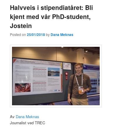
Halvveis i stipendiatåret: Bli
kjent med vår PhD-student,
Jostein
Posted on
25/01/2018
by
Dana Meknas
Av
Dana Meknas
Journalist ved TREC