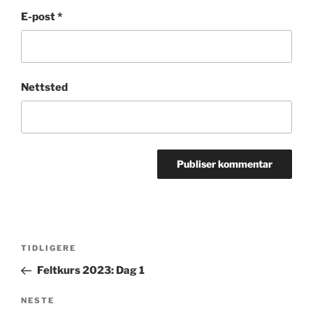
E-post
*
Nettsted
Innleggsnavigasjon
Forrige
TIDLIGERE
innlegg
Feltkurs 2023: Dag 1
Neste
NESTE