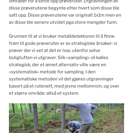
områder for å sette opp prøveruter. Utgravningen av
disse prøverutene begynte etter hvert som disse ble
satt opp. Disse prøverutene var originalt 1x1m men en
av disse ble senere utvidet pga store mengder funn.
Grunnen til at vi bruker metalldetektoren til å finne
fram til gode prøveruter er av strategiske årsaker: vi
prøver der vi vet at det er noe, utenfor selve
boligtuften vi utgraver. Slik «sampling» vil kalles
strategisk, der et annet alternativ ville være en
«systematisk» metode for sampling. I den
systematiske metoden vil det gjøres utgravninger
basert på et rutenett, med jevne mellomrom, og over
et større område: altså et system.