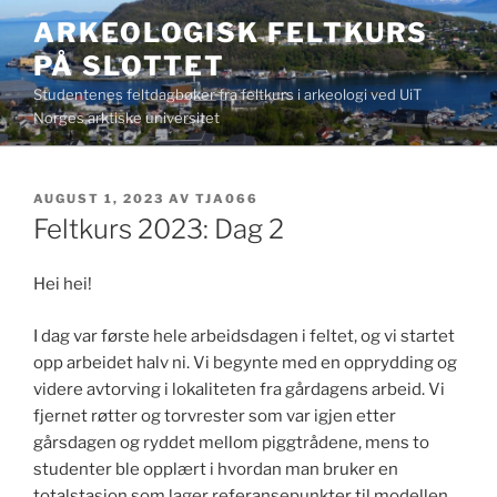
Gå
ARKEOLOGISK FELTKURS
til
PÅ SLOTTET
innhold
Studentenes feltdagbøker fra feltkurs i arkeologi ved UiT
Norges arktiske universitet
PUBLISERT
AUGUST 1, 2023
AV
TJA066
Feltkurs 2023: Dag 2
Hei hei!
I dag var første hele arbeidsdagen i feltet, og vi startet
opp arbeidet halv ni. Vi begynte med en opprydding og
videre avtorving i lokaliteten fra gårdagens arbeid. Vi
fjernet røtter og torvrester som var igjen etter
gårsdagen og ryddet mellom piggtrådene, mens to
studenter ble opplært i hvordan man bruker en
totalstasjon som lager referansepunkter til modellen