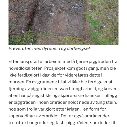
Prøveruten med dyrebein og dørhengsel
Etter lunsj startet arbeidet med å fjerne piggtråden fra
hovedlokaliteten. Prosjektet kom godt i gang, men ble
ikke ferdiggjort i dag, derfor videreføres dette i
morgen. En av grunnene til at vi ikke ble ferdige er at
fjerning av piggtråden er svært tungt arbeid, og krever
at en har på seg stikk- og skjære-sikre hansker. I tillegg
er piggtråden i noen områder holdt nede av tung stein,
noe som trolig var gjort etter krigen, i en form for
«opprydding» av området. Det er også områder der
trerøtter har grodd seg fast i piggtråden, som leder til