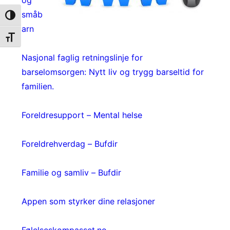
og
småb
Toggle High Contrast
arn
Toggle Font Size
Nasjonal faglig retningslinje for
barselomsorgen: Nytt liv og trygg barseltid for
familien.
Foreldresupport – Mental helse
Foreldrehverdag – Bufdir
Familie og samliv – Bufdir
Appen som styrker dine relasjoner