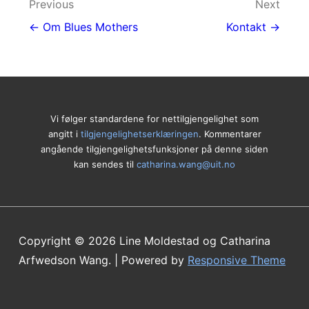
Post
Previous
Next
navigation
← Om Blues Mothers
Kontakt →
Vi følger standardene for nettilgjengelighet som
angitt i
tilgjengelighetserklæringen
. Kommentarer
angående tilgjengelighetsfunksjoner på denne siden
kan sendes til
catharina.wang@uit.no
Copyright © 2026
Line Moldestad og Catharina
Arfwedson Wang.
| Powered by
Responsive Theme