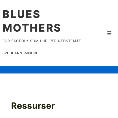
↓
BLUES
Skip
to
MOTHERS
Main
Content
Men
FOR FAGFOLK SOM HJELPER NEDSTEMTE
SPEDBARNSMØDRE
Ressurser