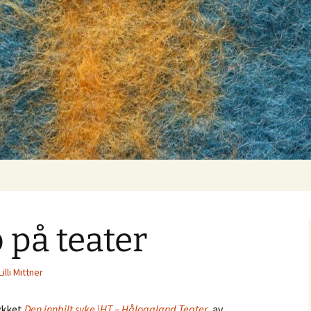
på teater
Lilli Mittner
ykket
Den innbilt syke |HT – Hålogaland Teater
, av