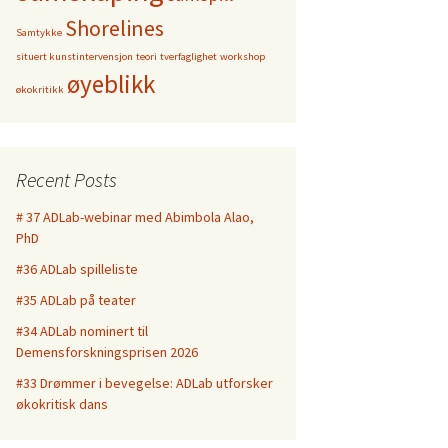
Shorelines
Samtykke
situert kunstintervensjon
teori
tverfaglighet
workshop
øyeblikk
økokritikk
Recent Posts
# 37 ADLab-webinar med Abimbola Alao,
PhD
#36 ADLab spilleliste
#35 ADLab på teater
#34 ADLab nominert til
Demensforskningsprisen 2026
#33 Drømmer i bevegelse: ADLab utforsker
økokritisk dans