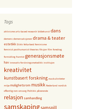
Tags
dans
aktivisme
arts-based research
bildekunst
drama & teater
demens
demensaksjonen
estetikk
Etikk
feltarbeid
feminisme
feminist posthumanist theories
fiksjon
film
foredrag
generasjonsmøte
formidling
framtid
hav
innovativ forskningsmetodikk
institujon
kreativitet
kunstbasert forskning
maskuliniteter
musikk
mulighetsrom
miljø
Nederland
nordisk
offentlig rom
omsorg
Politikk
pårørende
relasjon
samhandling
samskaping
samspill