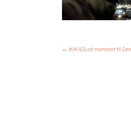
Post
←
#34 ADLab nominert til De
navigation