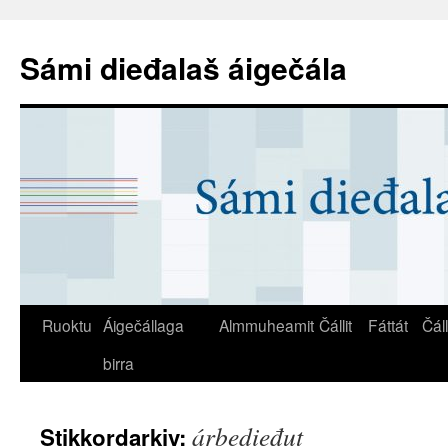
Sámi dieđalaš áigečála
Ruoktu
Áigečállaga
Almmuheamit
Čállit
Fáttát
Čál
birra
árbedieđut
Stikkordarkiv: