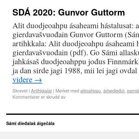
SDÁ 2020: Gunvor Guttorm
Alit duodjeoahpu ásaheami hástalusat: 
gierdavašvuođain Gunvor Guttorm (Sámi
artihkkala: Alit duodjeoahpu ásaheami h
gierdavašvuođain (pdf). Go Sámi allasku
jahkásaš duodjeoahppu jođus Finnmárkk
ja dan sirde jagi 1988, mii lei jagi ovda
videre
→
Skrevet i
Artihkkalat
|
Merket med
alitoahppu
,
árbedieđut
,
eamiá
Kommentarer er skrudd av
Sámi dieđalaš áigečála