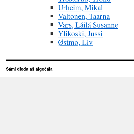
Urheim, Mikal
Valtonen, Taarna
Vars, Láilá Susanne
Ylikoski, Jussi
Østmo, Liv
Sámi dieđalaš áigečála