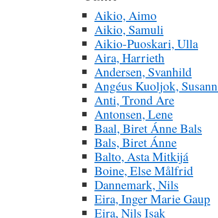
Aikio, Aimo
Aikio, Samuli
Aikio-Puoskari, Ulla
Aira, Harrieth
Andersen, Svanhild
Angéus Kuoljok, Susann
Anti, Trond Are
Antonsen, Lene
Baal, Biret Ánne Bals
Bals, Biret Ánne
Balto, Asta Mitkijá
Boine, Else Målfrid
Dannemark, Nils
Eira, Inger Marie Gaup
Eira, Nils Isak