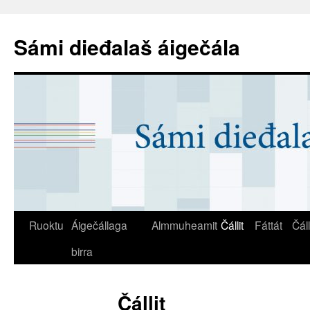
Sámi dieđalaš áigečála
Ruoktu
Áigečállaga
Almmuheamit
Čállit
Fáttát
Čál
birra
Čállit