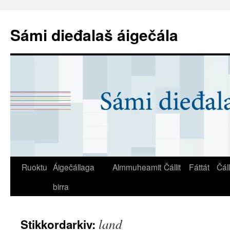
Sámi dieđalaš áigečála
Ruoktu
Áigečállaga
Almmuheamit
Čállit
Fáttát
Čál
birra
land
Stikkordarkiv: