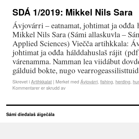
SDÁ 1/2019: Mikkel Nils Sara
Ávjovárri – eatnamat, johtimat ja ođđa h
Mikkel Nils Sara (Sámi allaskuvla – Sám
Applied Sciences) Viečča artihkkala: Áv
johtimat ja ođđa hálddahuslaš rájit (pdf
várenamma. Namman lea viidábut dovdd
gálduid bokte, nugo vearrogeassilisttu
Skrevet i
Artihkkalat
|
Merket med
Ávjovárri
,
fishing
,
herding
,
hu
Kommentarer er skrudd av
Sámi dieđalaš áigečála