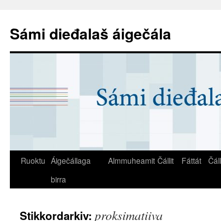
Sámi dieđalaš áigečála
Ruoktu
Áigečállaga
Almmuheamit
Čállit
Fáttát
Čál
birra
proksimatiiva
Stikkordarkiv: