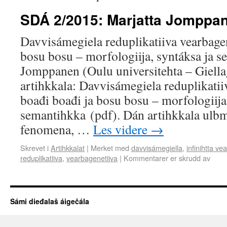
SDÁ 2/2015: Marjatta Jomppa
Davvisámegiela reduplikatiiva vearbagen
bosu bosu – morfologiija, syntáksa ja 
Jomppanen (Oulu universitehta – Giellag
artihkkala: Davvisámegiela reduplikatii
boađi boađi ja bosu bosu – morfologiija
semantihkka (pdf). Dán artihkkala ulbmi
fenomena, …
Les videre
→
Skrevet i
Artihkkalat
|
Merket med
davvisámegiella
,
infinihtta v
reduplikatiiva
,
vearbagenetiiva
|
Kommentarer er skrudd av
Sámi dieđalaš áigečála