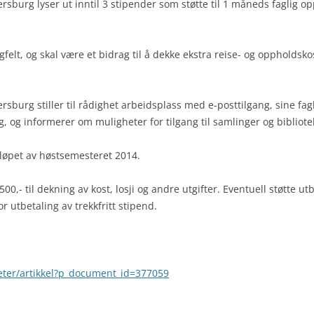
ersburg lyser ut inntil 3 stipender som støtte til 1 måneds faglig opp
gfelt, og skal være et bidrag til å dekke ekstra reise- og oppholds
ersburg stiller til rådighet arbeidsplass med e-posttilgang, sine fagl
rg, og informerer om muligheter for tilgang til samlinger og bibliot
øpet av høstsemesteret 2014.
2.500,- til dekning av kost, losji og andre utgifter. Eventuell støtte u
 utbetaling av trekkfritt stipend.
heter/artikkel?p_document_id=377059