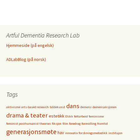
Artful Dementia Research Lab
Hjemmeside (på engelsk)
ADLabBlog (på norsk)
Tags
dans
aktivisme
arts-based research
bildekunst
demens
demensaksjonen
drama & teater
estetikk
Etikk
feltarbeid
feminisme
feminist posthumanist theories
fiksjon
film
foredrag
formidling
framtid
generasjonsmøte
hav
innovativ forskningsmetodikk
institujon