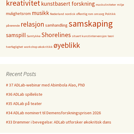
kreativitet
kunstbasert forskning
maskuliniteter
miljø
musikk
mulighetsrom
Nederland
nordisk
offentlig rom
omsorg
Politikk
samskaping
relasjon
samhandling
pårørende
Shorelines
samspill
Samtykke
situert kunstintervensjon
teori
øyeblikk
tverfaglighet
workshop
økokritikk
Recent Posts
# 37 ADLab-webinar med Abimbola Alao, PhD
#36 ADLab spilleliste
#35 ADLab på teater
#34 ADLab nominert til Demensforskningsprisen 2026
#33 Drømmer i bevegelse: ADLab utforsker økokritisk dans