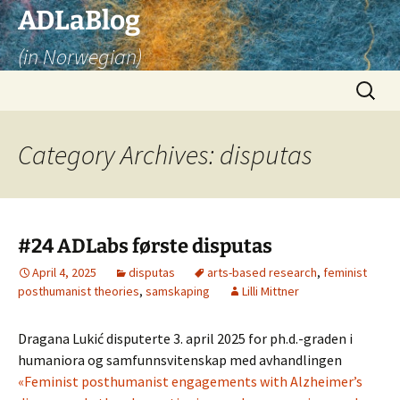
Skip
ADLaBlog
to
(in Norwegian)
content
Search
for:
Category Archives: disputas
#24 ADLabs første disputas
April 4, 2025
disputas
arts-based research
,
feminist
posthumanist theories
,
samskaping
Lilli Mittner
Dragana Lukić disputerte 3. april 2025 for ph.d.-graden i
humaniora og samfunnsvitenskap med avhandlingen
«Feminist posthumanist engagements with Alzheimer’s