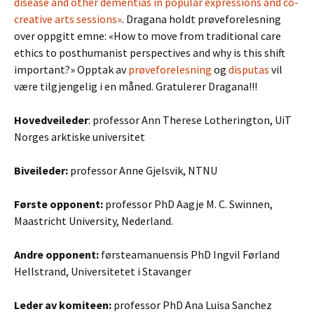
disease and other dementias in popular expressions and co-
creative arts sessions»
. Dragana holdt prøveforelesning
over oppgitt emne: «How to move from traditional care
ethics to posthumanist perspectives and why is this shift
important?» Opptak av
prøveforelesning
og
disputas
vil
være tilgjengelig i en måned. Gratulerer Dragana!!!
Hovedveileder
: professor Ann Therese Lotherington, UiT
Norges arktiske universitet
Biveileder:
professor Anne Gjelsvik, NTNU
Første opponent:
professor PhD Aagje M. C. Swinnen,
Maastricht University, Nederland.
Andre opponent:
førsteamanuensis PhD Ingvil Førland
Hellstrand, Universitetet i Stavanger
Leder av komiteen:
professor PhD Ana Luisa Sanchez