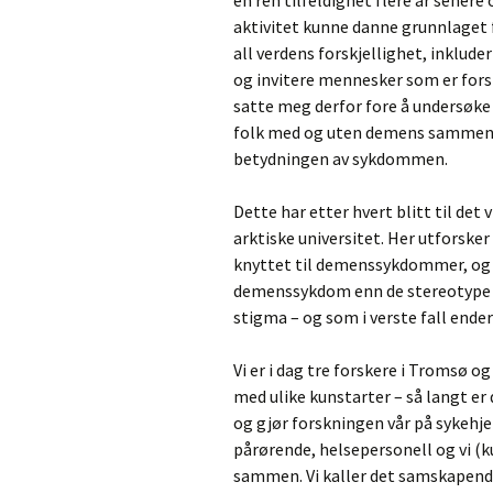
en ren tilfeldighet flere år sener
aktivitet kunne danne grunnlaget 
all verdens forskjellighet, inklu
og invitere mennesker som er forskje
satte meg derfor fore å undersøke
folk med og uten demens sammen på 
betydningen av sykdommen.
Dette har etter hvert blitt til det
arktiske universitet. Her utforsker
knyttet til demenssykdommer, og j
demenssykdom enn de stereotype f
stigma – og som i verste fall ender
Vi er i dag tre forskere i Tromsø og
med ulike kunstarter – så langt er
og gjør forskningen vår på sykehjem
pårørende, helsepersonell og vi (
sammen. Vi kaller det samskapende