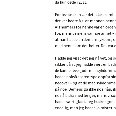
da hun døde i 2011.
For oss søsken var det ikke skamb
det var bedre å si at mannen hen
Alzheimers for henne var en orde
for, mens demens var noe annet – 
at han hadde en demenssykdom, og 
med henne om det heller. Det var 
Hadde jeg visst det jeg nå vet, og s
sikker på at jeg hadde vært en bed
de kunne leve godt med sykdommen.
hadde nokså stereotype oppfatning
nedover – og at de med sykdommen
på noe. Demens ga ikke noe håp, ik
noe å bidra med lenger, mens vi so
hadde vært glad i. Jeg husker godt 
endelig, men jeg hadde jo mistet 