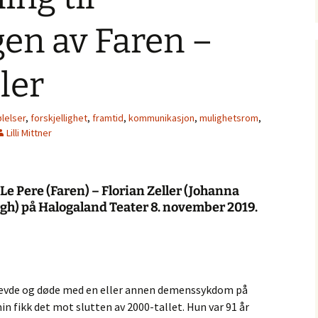
gen av Faren –
ler
ølelser
,
forskjellighet
,
framtid
,
kommunikasjon
,
mulighetsrom
,
Lilli Mittner
 Le Pere (Faren) – Florian Zeller (Johanna
egh) på Halogaland Teater 8. november 2019.
 levde og døde med en eller annen demenssykdom på
in fikk det mot slutten av 2000-tallet. Hun var 91 år