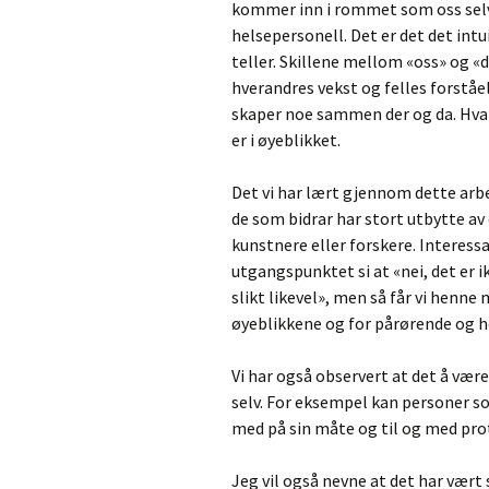
kommer inn i rommet som oss selv,
helsepersonell. Det er det det int
teller. Skillene mellom «oss» og «de
hverandres vekst og felles forståel
skaper noe sammen der og da. Hva 
er i øyeblikket.
Det vi har lært gjennom dette arbe
de som bidrar har stort utbytte av
kunstnere eller forskere. Interess
utgangspunktet si at «nei, det er 
slikt likevel», men så får vi henne
øyeblikkene og for pårørende og h
Vi har også observert at det å være 
selv. For eksempel kan personer s
med på sin måte og til og med pro
Jeg vil også nevne at det har vært