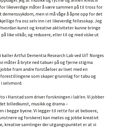
e oppdaget jeg at musikk og rytme og annen kreativ
for likeverdige måter å være sammen på til tross for
dert demenssykdom, men vi må våge å åpne opp for det
llige fra oss selv inn i et likeverdig fellesskap. Jeg
 hvordan kunst og kreative aktiviteter kunne bringe
like vilkår, og redusere, eller til og med viske ut
 vi kaller Artful Dementia Research Lab ved UiT Norges
 vi måter å bryte ned tabuer på og fjerne stigma
obbe fram andre forståelser av livet med en
orestillingene som skaper grunnlag for tabu og
 i selvmord.
 to i Harstad som driver forskningen i lab’en. Vi jobber
 det billedkunst, musikk og drama –
 i begge byene. Vi legger til rette for at beboere,
kunstnere og forskere) kan møtes og jobbe kreativt
, kreative samlinger der utgangspunktet er at vi