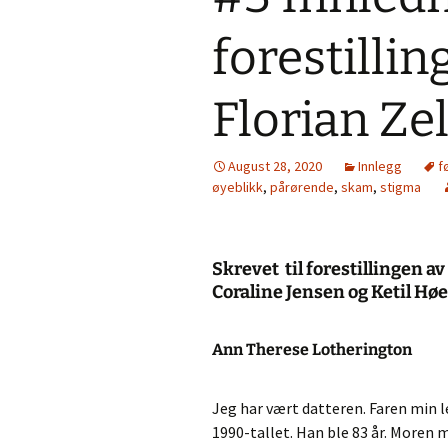
forestillin
Florian Zel
August 28, 2020
Innlegg
f
øyeblikk
,
pårørende
,
skam
,
stigma
Skrevet til forestillingen av
Coraline Jensen og Ketil Hø
Ann Therese Lotherington
Jeg har vært datteren. Faren min
1990-tallet. Han ble 83 år. Moren m