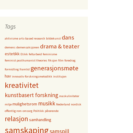
Tags
dans
aktivisme
arts-based research
bildekunst
drama & teater
demens
demensaksjonen
estetikk
Etikk
feltarbeid
feminisme
feminist posthumanist theories
fiksjon
film
foredrag
generasjonsmøte
formidling
framtid
hav
innovativ forskningsmetodikk
institujon
kreativitet
kunstbasert forskning
maskuliniteter
musikk
mulighetsrom
miljø
Nederland
nordisk
offentlig rom
omsorg
Politikk
pårørende
relasjon
samhandling
samskaping
samspill