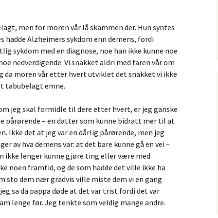
elagt, men for moren vår lå skammen der. Hun syntes
nes hadde Alzheimers sykdom enn demens, fordi
ntlig sykdom med en diagnose, noe han ikke kunne noe
noe nedverdigende. Vi snakket aldri med faren vår om
da moren vår etter hvert utviklet det snakket vi ikke
et tabubelagt emne.
om jeg skal formidle til dere etter hvert, er jeg ganske
re pårørende – en datter som kunne bidratt mer til at
 Ikke det at jeg var en dårlig pårørende, men jeg
er av hva demens var: at det bare kunne gå en vei –
 ikke lenger kunne gjøre ting eller være med
ke noen framtid, og de som hadde det ville ikke ha
m sto dem nær gradvis ville miste dem vi en gang
jeg sa da pappa døde at det var trist fordi det var
ham lenge før. Jeg tenkte som veldig mange andre.