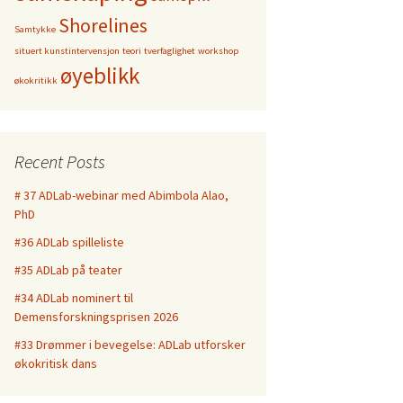
Shorelines
Samtykke
situert kunstintervensjon
teori
tverfaglighet
workshop
øyeblikk
økokritikk
Recent Posts
# 37 ADLab-webinar med Abimbola Alao,
PhD
#36 ADLab spilleliste
#35 ADLab på teater
#34 ADLab nominert til
Demensforskningsprisen 2026
#33 Drømmer i bevegelse: ADLab utforsker
økokritisk dans