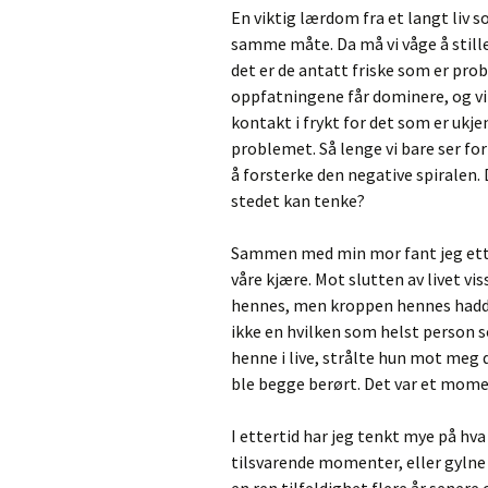
En viktig lærdom fra et langt liv s
samme måte. Da må vi våge å still
det er de antatt friske som er prob
oppfatningene får dominere, og vi 
kontakt i frykt for det som er ukjen
problemet. Så lenge vi bare ser forf
å forsterke den negative spiralen. 
stedet kan tenke?
Sammen med min mor fant jeg etter 
våre kjære. Mot slutten av livet vis
hennes, men kroppen hennes hadde
ikke en hvilken som helst person s
henne i live, strålte hun mot meg 
ble begge berørt. Det var et mome
I ettertid har jeg tenkt mye på h
tilsvarende momenter, eller gylne ø