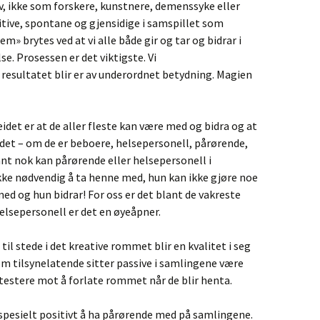
 ikke som forskere, kunstnere, demenssyke eller
uitive, spontane og gjensidige i samspillet som
m» brytes ved at vi alle både gir og tar og bidrar i
se. Prosessen er det viktigste. Vi
resultatet blir er av underordnet betydning. Magien
idet er at de aller fleste kan være med og bidra og at
 det – om de er beboere, helsepersonell, pårørende,
ant nok kan pårørende eller helsepersonell i
ikke nødvendig å ta henne med, hun kan ikke gjøre noe
 med og hun bidrar! For oss er det blant de vakreste
elsepersonell er det en øyeåpner.
til stede i det kreative rommet blir en kvalitet i seg
om tilsynelatende sitter passive i samlingene være
testere mot å forlate rommet når de blir henta.
 spesielt positivt å ha pårørende med på samlingene.