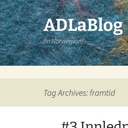
Skip
to
content
ADLaBlog
(in Norwegian)
Tag Archives: framtid
#3 Innledn