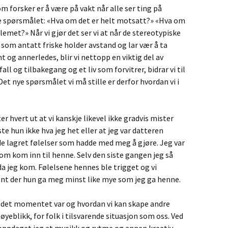
om forsker er å være på vakt når alle ser ting på
e spørsmålet: «Hva om det er helt motsatt?» «Hva om
lemet?» Når vi gjør det ser vi at når de stereotypiske
som antatt friske holder avstand og lar vær å ta
t og annerledes, blir vi nettopp en viktig del av
all og tilbakegang og et liv som forvitrer, bidrar vi til
Det nye spørsmålet vi må stille er derfor hvordan vi i
hvert ut at vi kanskje likevel ikke gradvis mister
ste hun ikke hva jeg het eller at jeg var datteren
 lagret følelser som hadde med meg å gjøre. Jeg var
om kom inn til henne. Selv den siste gangen jeg så
da jeg kom. Følelsene hennes ble trigget og vi
nt der hun ga meg minst like mye som jeg ga henne.
va det momentet var og hvordan vi kan skape andre
yeblikk, for folk i tilsvarende situasjon som oss. Ved