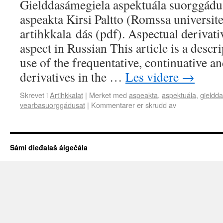
Gielddasámegiela aspektuála suorggádus
aspeakta Kirsi Paltto (Romssa universit
artihkkala dás (pdf). Aspectual derivat
aspect in Russian This article is a descr
use of the frequentative, continuative 
derivatives in the …
Les videre
→
Skrevet i
Artihkkalat
|
Merket med
aspeakta
,
aspektuála
,
gieldd
vearbasuorggádusat
|
Kommentarer er skrudd av
Sámi dieđalaš áigečála