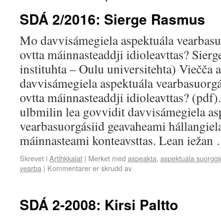
SDÁ 2/2016: Sierge Rasmus
Mo davvisámegiela aspektuála vearbasu
ovtta máinnasteaddji idioleavttas? Sier
instituhta – Oulu universitehta) Viečča 
davvisámegiela aspektuála vearbasuorgá
ovtta máinnasteaddji idioleavttas? (pdf)
ulbmilin lea govvidit davvisámegiela as
vearbasuorgásiid geavaheami hállangiela
máinnasteami konteavsttas. Lean iežan
Skrevet i
Artihkkalat
|
Merket med
aspeakta
,
aspektuála suorgg
vearba
|
Kommentarer er skrudd av
SDÁ 2-2008: Kirsi Paltto