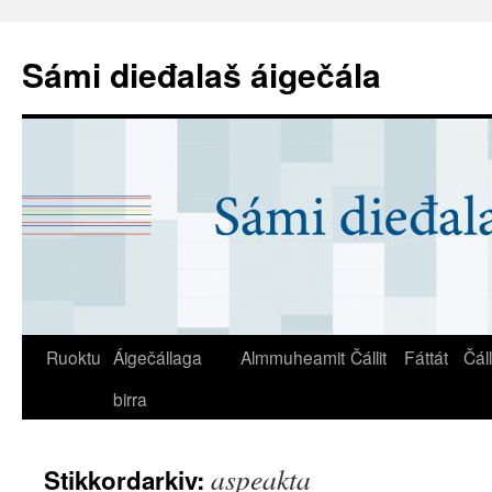
Sámi dieđalaš áigečála
Ruoktu
Áigečállaga
Almmuheamit
Čállit
Fáttát
Čál
birra
aspeakta
Stikkordarkiv: