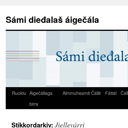
Sámi dieđalaš áigečála
Ruoktu
Áigečállaga
Almmuheamit
Čállit
Fáttát
Čál
birra
Jiellevárri
Stikkordarkiv: