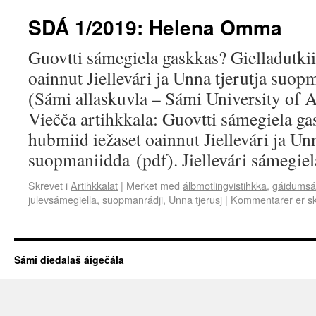
SDÁ 1/2019: Helena Omma
Guovtti sámegiela gaskkas? Gielladutkii
oainnut Jiellevári ja Unna tjerutja su
(Sámi allaskuvla – Sámi University of 
Viečča artihkkala: Guovtti sámegiela ga
hubmiid iežaset oainnut Jiellevári ja Unn
suopmaniidda (pdf). Jiellevári sámegi
Skrevet i
Artihkkalat
|
Merket med
álbmotlingvistihkka
,
gáidumsá
julevsámegiella
,
suopmanrádji
,
Unna tjerusj
|
Kommentarer er s
Sámi dieđalaš áigečála