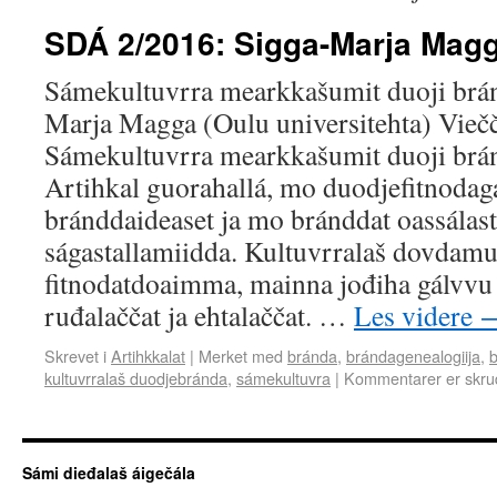
SDÁ 2/2016: Sigga-Marja Mag
Sámekultuvrra mearkkašumit duoji brá
Marja Magga (Oulu universitehta) Viečč
Sámekultuvrra mearkkašumit duoji brá
Artihkal guorahallá, mo duodjefitnodaga
bránddaideaset ja mo bránddat oassálas
ságastallamiidda. Kultuvrralaš dovdamu
fitnodatdoaimma, mainna jođiha gálvvu
ruđalaččat ja ehtalaččat. …
Les videre
Skrevet i
Artihkkalat
|
Merket med
bránda
,
brándagenealogiija
,
kultuvrralaš duodjebránda
,
sámekultuvra
|
Kommentarer er skru
Sámi dieđalaš áigečála