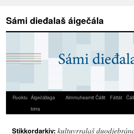
Sámi dieđalaš áigečála
Ruoktu
Áigečállaga
Almmuheamit
Čállit
Fáttát
Čál
birra
kultuvrralaš duodjebrán
Stikkordarkiv: