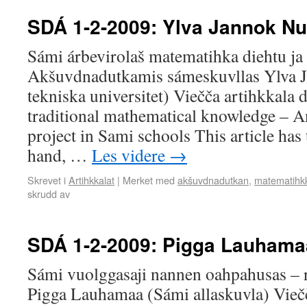
SDÁ 1-2-2009: Ylva Jannok Nut
Sámi árbevirolaš matematihka diehtu ja
Akšuvdnadutkamis sámeskuvllas Ylva J
tekniska universitet) Viečča artihkkala 
traditional mathematical knowledge – A
project in Sami schools This article has
hand, …
Les videre
→
Skrevet i
Artihkkalat
|
Merket med
akšuvdnadutkan
,
matematihk
skrudd av
SDÁ 1-2-2009: Pigga Lauhama
Sámi vuolggasaji nannen oahpahusas – r
Pigga Lauhamaa (Sámi allaskuvla) Viečč