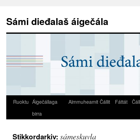
Sámi dieđalaš áigečála
Ruoktu
Áigečállaga
Almmuheamit
Čállit
Fáttát
Čál
birra
sámeskuvla
Stikkordarkiv: