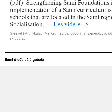
(pdf). Strengthening Sami Foundations 
implementation of a Sami curriculum is
schools that are located in the Sami reg
Socialisation, …
Les videre
→
Skrevet i
Artihkkalat
|
Merket med
oahppoplána
,
sámeskuvla
,
sk
skrudd av
Sámi dieđalaš áigečála