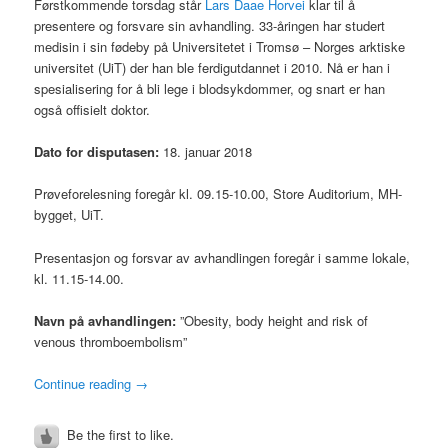
Førstkommende torsdag står
Lars Daae Horvei
klar til å
presentere og forsvare sin avhandling. 33-åringen har studert
medisin i sin fødeby på Universitetet i Tromsø – Norges arktiske
universitet (UiT) der han ble ferdigutdannet i 2010. Nå er han i
spesialisering for å bli lege i blodsykdommer, og snart er han
også offisielt doktor.
Dato for disputasen:
18. januar 2018
Prøveforelesning foregår kl. 09.15-10.00, Store Auditorium, MH-
bygget, UiT.
Presentasjon og forsvar av avhandlingen foregår i samme lokale,
kl. 11.15-14.00.
Navn på avhandlingen:
”Obesity, body height and risk of
venous thromboembolism”
Continue reading
→
Be the first to like.