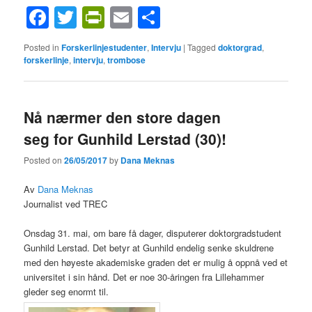
Facebook
Twitter
PrintFriendly
Email
Share
Posted in
Forskerlinjestudenter
,
Intervju
|
Tagged
doktorgrad
,
forskerlinje
,
intervju
,
trombose
Nå nærmer den store dagen
seg for Gunhild Lerstad (30)!
Posted on
26/05/2017
by
Dana Meknas
Av
Dana Meknas
Journalist ved TREC
Onsdag 31. mai, om bare få dager, disputerer doktorgradstudent
Gunhild Lerstad. Det betyr at Gunhild endelig senke skuldrene
med den høyeste akademiske graden det er mulig å oppnå ved et
universitet i sin hånd. Det er noe 30-åringen fra Lillehammer
gleder seg enormt til.