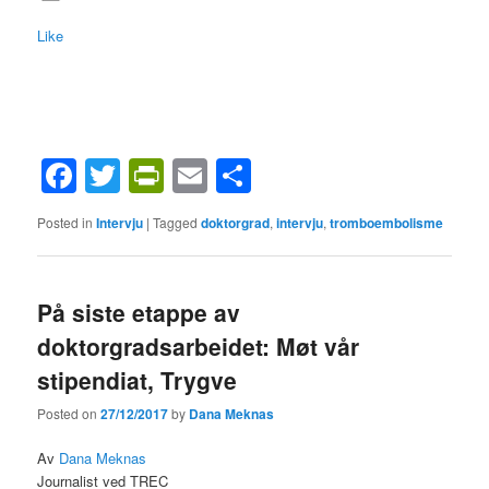
Like
Facebook
Twitter
PrintFriendly
Email
Share
Posted in
Intervju
|
Tagged
doktorgrad
,
intervju
,
tromboembolisme
På siste etappe av
doktorgradsarbeidet: Møt vår
stipendiat, Trygve
Posted on
27/12/2017
by
Dana Meknas
Av
Dana Meknas
Journalist ved TREC