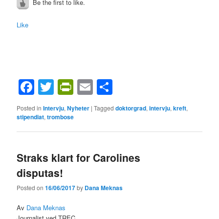
Be the first to like.
Like
Facebook
Twitter
PrintFriendly
Email
Share
Posted in
Intervju
,
Nyheter
|
Tagged
doktorgrad
,
intervju
,
kreft
,
stipendiat
,
trombose
Straks klart for Carolines
disputas!
Posted on
16/06/2017
by
Dana Meknas
Av
Dana Meknas
Journalist ved TREC