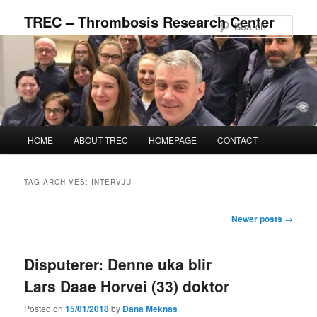
Skip
Skip
TREC – Thrombosis Research Center
to
to
Sear
primary
secondary
content
content
Main
HOME
ABOUT TREC
HOMEPAGE
CONTACT
menu
TAG ARCHIVES:
INTERVJU
Post
Newer posts
→
navigation
Disputerer: Denne uka blir
Lars Daae Horvei (33) doktor
Posted on
15/01/2018
by
Dana Meknas