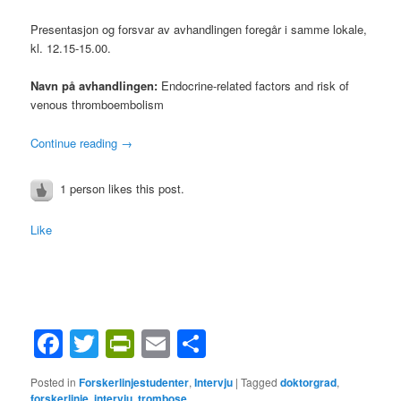
Presentasjon og forsvar av avhandlingen foregår i samme lokale,
kl. 12.15-15.00.
Navn på avhandlingen:
Endocrine-related factors and risk of
venous thromboembolism
Continue reading
→
1 person likes this post.
Like
Facebook
Twitter
PrintFriendly
Email
Share
Posted in
Forskerlinjestudenter
,
Intervju
|
Tagged
doktorgrad
,
forskerlinje
,
intervju
,
trombose