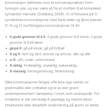
konstruksjon defineres som et konvensjonalisert form-
funksjon-par, og kan være alt fra et morfem til et komplekst
syntaktisk mønster (Goldberg 2006). Vi vil fokusere på 1)
syntaktiske konstruksjoner med faste deler og åpne plasser
(1-3) og 2) morfologiske konstruksjoner (4-6):
ti gode grunner til å X
:
ti gode grunner til å trene
,
ti gode
grunner til å bli lærer
gå på X
:
gå på skole
,
gå på fotball
X og X
:
dyrt og dyrt
,
ansvar og ansvar
,
alle og alle
u-X
:
ufin
,
uvær
,
umenneske
X-aktig
:
fordelaktig
,
snøaktig,
kakaoaktig
X-messig
:
treningsmessig,
feriemessig
Slike konstruksjoner fanges ofte ikke opp verken av
grammatikk eller ordbøker og er av den grunn
underrepresentert i lærebøker i norsk som andrespråk. For
innlærere er det vanskelig å oppdage og mestre disse
strukturene uten eksplisitt undervisning på grunn av deres