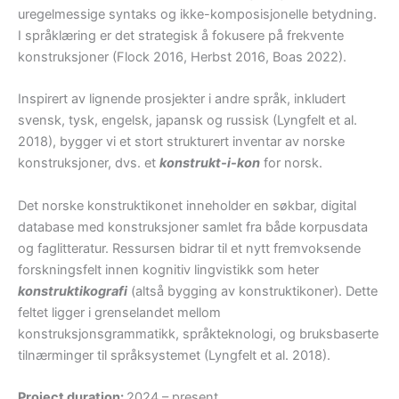
uregelmessige syntaks og ikke-komposisjonelle betydning.
I språklæring er det strategisk å fokusere på frekvente
konstruksjoner (Flock 2016, Herbst 2016, Boas 2022).
Inspirert av lignende prosjekter i andre språk, inkludert
svensk, tysk, engelsk, japansk og russisk (Lyngfelt et al.
2018), bygger vi et stort strukturert inventar av norske
konstruksjoner, dvs. et
konstrukt-i-kon
for norsk.
Det norske konstruktikonet inneholder en søkbar, digital
database med konstruksjoner samlet fra både korpusdata
og faglitteratur. Ressursen bidrar til et nytt fremvoksende
forskningsfelt innen kognitiv lingvistikk som heter
konstruktikografi
(altså bygging av konstruktikoner). Dette
feltet ligger i grenselandet mellom
konstruksjonsgrammatikk, språkteknologi, og bruksbaserte
tilnærminger til språksystemet (Lyngfelt et al. 2018).
Project duration:
2024 – present