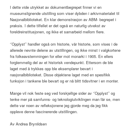
I dette vide utrykket av dokumentbegrepet finner vi en
museumslignende utstilling som viser dybden i arkivmaterialet til
Nasjonalbiblioteket. En klar demonstrasjon av ABM- begrepet i
praksis. I dette tilfellet er det også en naturlig utvekst av
foreldreinstitusjonen, og ikke et samarbeid mellom flere.
‘’Opplyst’’ handler også om historie, vår historie, som vises i de
allerede nevnte delene av utstillingen, og ikke minst i valgkortene
fra folkeavstemmingen for eller mot monarki i 1905. En ellers
forglemmelig del av et historisk vendepunkt. Ettersom de ble
laget med å trykkes opp ble eksemplarer bevart i
nasjonalbiblioteket. Disse objektene laget med en spesifikk
funksjon i tankene ble bevart og er nå blitt tidsvitner i en monter.
Mange vil nok feste seg ved forskjellige sider av ‘’Opplyst’’ og
tenke mer på samfunns- og teknologiutviklingen man får se, men
dette var noen av refleksjonene jeg gjorde meg da jeg fikk
oppleve denne fascinerende utstillingen.
Av Andrea Brynildsen