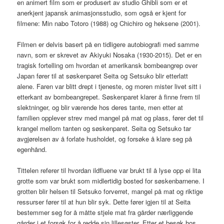
en animert film som er produsert av studio Ghibli som er et
anerkjent japansk animasjonsstudio, som også er kjent for
filmene: Min nabo Totoro (1988) og Chichiro og heksene (2001).
Filmen er delvis basert på en tidligere autobiografi med samme
navn, som er skrevet av Akiyuki Nosaka (1930-2015). Det er en
tragisk fortelling om hvordan et amerikansk bombeangrep over
Japan fører til at søskenparet Seita og Setsuko blir etterlatt
alene. Faren var blitt drept i tjeneste, og moren mister livet sitt i
etterkant av bombeangrepet. Søskenparet klarer å finne frem til
slektninger, og blir værende hos deres tante, men etter at
familien opplever strev med mangel på mat og plass, fører det til
krangel mellom tanten og søskenparet. Seita og Setsuko tar
avgjørelsen av å forlate husholdet, og forsøke å klare seg på
egenhånd.
Tittelen referer til hvordan ildfluene var brukt til å lyse opp ei lita
grotte som var brukt som midlertidig bosted for søskenbarnene. I
grotten blir helsen til Setsuko forverret, mangel på mat og riktige
ressurser fører til at hun blir syk. Dette fører igjen til at Seita
bestemmer seg for å måtte stjele mat fra gårder nærliggende
gårder i et forsøk for å redde sin lillesøster. Etter et besøk hos