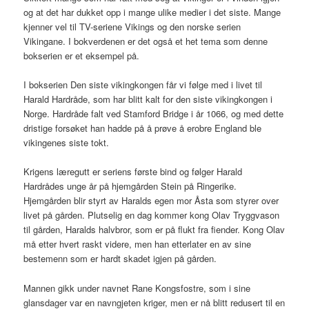
og at det har dukket opp i mange ulike medier i det siste. Mange
kjenner vel til TV-seriene Vikings og den norske serien
Vikingane. I bokverdenen er det også et het tema som denne
bokserien er et eksempel på.
I bokserien Den siste vikingkongen får vi følge med i livet til
Harald Hardråde, som har blitt kalt for den siste vikingkongen i
Norge. Hardråde falt ved Stamford Bridge i år 1066, og med dette
dristige forsøket han hadde på å prøve å erobre England ble
vikingenes siste tokt.
Krigens læregutt er seriens første bind og følger Harald
Hardrådes unge år på hjemgården Stein på Ringerike.
Hjemgården blir styrt av Haralds egen mor Åsta som styrer over
livet på gården. Plutselig en dag kommer kong Olav Tryggvason
til gården, Haralds halvbror, som er på flukt fra fiender. Kong Olav
må etter hvert raskt videre, men han etterlater en av sine
bestemenn som er hardt skadet igjen på gården.
Mannen gikk under navnet Rane Kongsfostre, som i sine
glansdager var en navngjeten kriger, men er nå blitt redusert til en