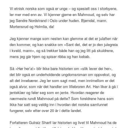
Vi etnisk norske som også er unge – og spesielt oss i storbyene,
ler mer med enn av. Vi kjenner gjerne en Mahmoud, og selv har
jeg Søndre Nordstrand i Oslo under huden. Bjørndal, mann.
Mortensrud og Holmlia, da!
Jeg kjenner mange som nesten kan glemme at det er julaften når
den kommer, og kan snakke om «Sant det, det er jo den julegreia
i kveld, mann», og så trekker både han og jeg litt på skuldrene,
mens jeg går hjem og spiser ribba og han kebab.
Så «Hør her’a!» blir ikke bare historien om «slik lever dei her»,
det blir også en underholdende ungdomsroman om oppvekst, og
alt det innebærer. Jeg ler som sagt med, men innimellom er det
også alvor, som når det handler om lillebroren Ari. Han liker å gå i
jenteklær og føler seg som en jente. Hvordan reagerer de
nærmeste rundt Mahmoud på dette? Som foreldrene hans som
ikke har satt seg veldig inn i hvordan det norske samfunnet
fungerer, selv etter over 20 år i dette landet.
Forfatteren Gulraiz Sharif lar historien og livet til Mahmoud ha de