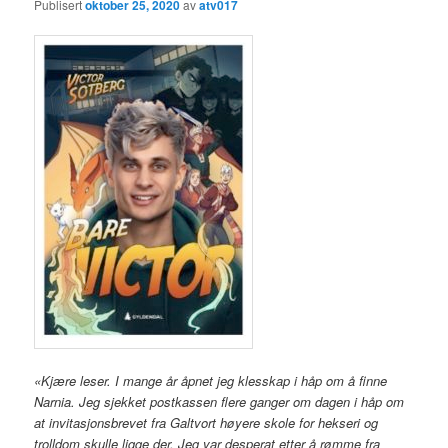
Publisert
oktober 25, 2020
av
atv017
«Kjære leser. I mange år åpnet jeg klesskap i håp om å finne
Narnia. Jeg sjekket postkassen flere ganger om dagen i håp om
at invitasjonsbrevet fra Galtvort høyere skole for hekseri og
trolldom skulle ligge der. Jeg var desperat etter å rømme fra