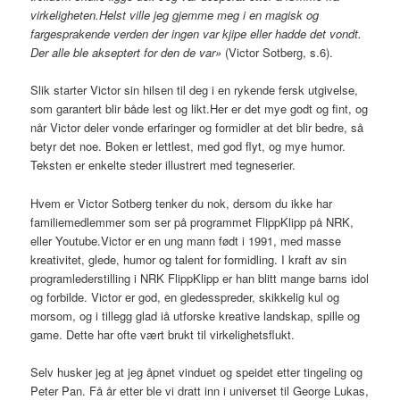
virkeligheten.Helst ville jeg gjemme meg i en magisk og
fargesprakende verden der ingen var kjipe eller hadde det vondt.
Der alle ble akseptert for den de var»
(Victor Sotberg, s.6).
Slik starter Victor sin hilsen til deg i en rykende fersk utgivelse,
som garantert blir både lest og likt.Her er det mye godt og fint, og
når Victor deler vonde erfaringer og formidler at det blir bedre, så
betyr det noe. Boken er lettlest, med god flyt, og mye humor.
Teksten er enkelte steder illustrert med tegneserier.
Hvem er Victor Sotberg tenker du nok, dersom du ikke har
familiemedlemmer som ser på programmet FlippKlipp på NRK,
eller Youtube.Victor er en ung mann født i 1991, med masse
kreativitet, glede, humor og talent for formidling. I kraft av sin
programlederstilling i NRK FlippKlipp er han blitt mange barns idol
og forbilde. Victor er god, en gledesspreder, skikkelig kul og
morsom, og i tillegg glad iå utforske kreative landskap, spille og
game. Dette har ofte vært brukt til virkelighetsflukt.
Selv husker jeg at jeg åpnet vinduet og speidet etter tingeling og
Peter Pan. Få år etter ble vi dratt inn i universet til George Lukas,