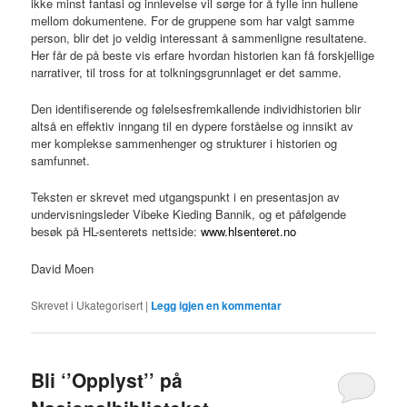
ikke minst fantasi og innlevelse vil sørge for å fylle inn hullene
mellom dokumentene. For de gruppene som har valgt samme
person, blir det jo veldig interessant å sammenligne resultatene.
Her får de på beste vis erfare hvordan historien kan få forskjellige
narrativer, til tross for at tolkningsgrunnlaget er det samme.
Den identifiserende og følelsesfremkallende individhistorien blir
altså en effektiv inngang til en dypere forståelse og innsikt av
mer komplekse sammenhenger og strukturer i historien og
samfunnet.
Teksten er skrevet med utgangspunkt i en presentasjon av
undervisningsleder Vibeke Kieding Bannik, og et påfølgende
besøk på HL-senterets nettside:
www.hlsenteret.no
David Moen
Skrevet i
Ukategorisert
|
Legg igjen en kommentar
Bli ‘’Opplyst’’ på