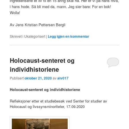
ingrediensene et liv til en 15 åring skal ha. Her er vi på hans nivå,
i hans hode. Så bli med da, mann. Jeg sier bare: For en bok!
Wolla!
Av Jens Kristian Pettersen Bergli
Skrevet i
Ukategorisert
|
Legg igjen en kommentar
Holocaust-senteret og
individhistoriene
Publisert
oktober 21, 2020
av
atv017
Holocaust-senteret og individhistoriene
Refleksjoner etter et studiebesøk ved Senter for studier av
Holocaust og livssynsminoriteter, 17.09.2020