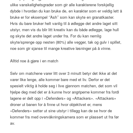
ulike vanskelighetsgrader som gir alle karakterene forskjellig
dybde i hvordan du kan bruke de, en karakter som er veldig lett å
bruke er for eksempel ‘’Ash’’ som kan skyte en granatkaster.
Hvis du bare bruker helt vanlig til å ødlegge det andre laget sitt
utstyr, men vis du blir litt kreativ kan du både ødlegge, lage hull
og skyte det andre laget under fra. For du kan nemlig
skyte/sprenge opp nesten (80%) alle vegger, tak og gulv i spillet,
noe som gir sjanse til mange kreative løsninger på å vinne.
Alltid noe å gjøre i en match
Selv om matchene varer litt over 3 minutt betyr det ikke at det
varer like lenge, alle kommer bare med et liv. Derfor er det
spesielt viktig å holde seg i live gjennom matchen, det som vil
hjelpe deg med det er å kunne hvor angriperne kommer fra fordi
lagene er delt opp i «Defenders» og «Attackers». «Attackers»
droner ut banen for å finne ut hvor objektivet er, mens
«Defenders» setter ut sine utstyr i tillegg kan de se hvor de
kommer fra med overvåkningskamera som er plassert ut fra før
av.