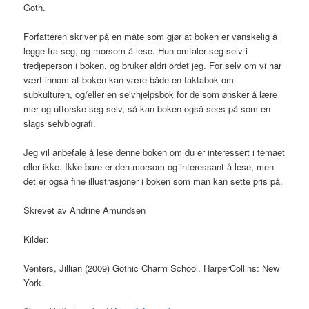
Goth.
Forfatteren skriver på en måte som gjør at boken er vanskelig å
legge fra seg, og morsom å lese. Hun omtaler seg selv i
tredjeperson i boken, og bruker aldri ordet jeg. For selv om vi har
vært innom at boken kan være både en faktabok om
subkulturen, og/eller en selvhjelpsbok for de som ønsker å lære
mer og utforske seg selv, så kan boken også sees på som en
slags selvbiografi.
Jeg vil anbefale å lese denne boken om du er interessert i temaet
eller ikke. Ikke bare er den morsom og interessant å lese, men
det er også fine illustrasjoner i boken som man kan sette pris på.
Skrevet av Andrine Amundsen
Kilder:
Venters, Jillian (2009) Gothic Charm School. HarperCollins: New
York.