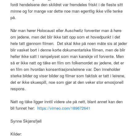
fordi hendelsene den skildret var fremdeles friskt i de fleste sitt
minne og for mange var dette noe man egentlig ikke ville tenke
på.
Når man hører Holocaust eller Auschwitz forventer man å høre
om jødene, men det blir ikke tatt opp som et hovedpunkt i det
hele tatt gjennom filmen. Det skal ikke på noen måte sis at jøder
blir vasket bort i denne korte dokumentariske filmen, men de blir
heller ikke satt i rampelyset som man kanskje vil forvente. Men
så er ikke natt og tåke en film om folkemordet av jødene, det er
en film om hvordan konsentrasjonsleirene var. Den inneholder
sterke bilder og viser bilder og filmer som faktisk er tatt i leirene,
det er ikke skuespill, noe som gjør at den veker stor emosjonell
respons.
Natt og tåke ligger inntil videre ute på nett, blant annet kan den
bli funnet her:
https://vimeo.com/189672641
Synne Skjønsfjell
Kilder: