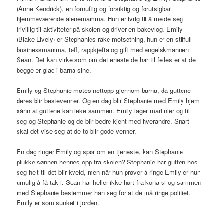
(Anne Kendrick), en fornuftig og forsiktig og forutsigbar
hjemmeværende alenemamma. Hun er ivrig til å melde seg
frivillig til aktiviteter på skolen og driver en bakevlog. Emily
(Blake Lively) er Stephanies rake motsetning, hun er en stilfull
businessmamma, tøff, rappkjefta og gift med engelskmannen
Sean. Det kan virke som om det eneste de har til felles er at de
begge er glad i barna sine.
Emily og Stephanie møtes nettopp gjennom barna, da guttene
deres blir bestevenner. Og en dag blir Stephanie med Emily hjem
sånn at guttene kan leke sammen. Emily lager martinier og til
seg og Stephanie og de blir bedre kjent med hverandre. Snart
skal det vise seg at de to blir gode venner.
En dag ringer Emily og spør om en tjeneste, kan Stephanie
plukke sønnen hennes opp fra skolen? Stephanie har gutten hos
seg helt til det blir kveld, men når hun prøver å ringe Emily er hun
umulig å få tak i. Sean har heller ikke hørt fra kona si og sammen
med Stephanie bestemmer han seg for at de må ringe politiet.
Emily er som sunket i jorden.