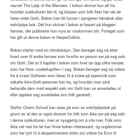
navnet The Lady of the Manners. I boken skriver hun alt fra
hvordan subkulturen ble til, og klisjeer som folk flest har når de
hører ordet Goth. Boken kan bli funnet i sjangeren faktabok eller
selvhjelps bok. Det hun skriver i boken er basert på bloggen
hennes, der publiserte hun mye av visdommen sin. Forlaget som
har gitt ut denne boken er HarperCollins.
Boken starter med en introduksjon. Den beveger seg så etter
hvert over til andre temaer som hvorfor en person ser på seg selv
om Goth. Det er ti kapitler i boken som hver tar opp ulike temaer,
som har flere «underkapitler» i seg. Boken beveger seg så videre
fra å svare Gotheren som leser, til å svare på spørsmål som
såkalte ikke-Goth personer kan ha, og hvordan man skal
behandle dem med respekt selv om Goth kan se annerledes ut
eller oppføre seg annerledes enn folk generelt.
Gothic Charm School kan sees på som en selvhjelpsbok på
grunn av at den er også skrevet for folk som ikke ser på seg selv
i denne subkulturen, men er nysgjerrig om å vite mer. Folk som
ikke vet noe fra før kan finne boken interessant, og ungdommer
som har lyst til å eksperimentere stilen sin videre fra Emo til