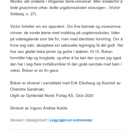
Mordor, det ondeste i Ringenes herre-universet. Men istedenfor å
føde grusomme orker, fødte ungdomsskolen storunger»
. (Victor
Sotberg, s. 27).
Victor forteller om sin oppvekst. Om fine barneår og morsomme
minner, de vonde årene med mobbing på ungdomsskolen, tiden
på videregående som ble fin, men med identitets forvirring. Om å
finne seg selv, akseptere sin seksuelle legningog få det godt. Her
hos oss gleder boka jenter og gutter i alderen 10-15. Boken
formidler håp og livsglede, og etter å ha lest den synes jeg også
den har i seg flere innfallsvinkler til den gode samtale med barn i
vekst. Boken er en fin gave.
Boken er skrevet i samarbeid med Erik Eikehaug og illustrert av
Charlotte Sandmæl.
Utgitt av Gyldendal Norsk Forlag AS, Oslo 2020
Skrevet av Ingunn Andrea Auklie
Skrevet i
Ukategorisert
|
Legg igjen en kommentar