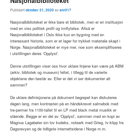
Nasjonalbiblioteket
Publisert
oktober 21, 2020
av
atv017
Nasjonalbiblioteket er ikke bare et bibliotek, men er en institusjon
med en viss politisk profil og innflytelse. Altså er
Nasjonalbiblioteket i Oslo ikke kun en bygning med en
interessant historie, som er et lager for trykket materiale skapt i
Norge. Nasjonalbiblioteket er mye mer, noe som eksemplifiseres
i utstillingen deres ‘Opplyst’.
Denne utstillingen viser oss hvor uklare linjene kan være på ABM
(arkiv, bibliotek og museum) feltet, i tillegg til de varierte
objektene den består av. Eller er det vi ser dokumenter alt
sammen?
De uklare definisjonene på dokument begrepet kan diskuteres
dagen lang, men kontrasten på en håndskrevet salmebok med
tre-permer fra 1100-tallet til en LP med black metal musikk er
slående. Begge er en del av ‘Opplyst’, sammen med en kopi av
Magnus Lagabøter sin lov kodeks, noteark med Grieg, tv-klipp fra
Dagsrevyen og de tidligste internettsidene i Norge m.m.