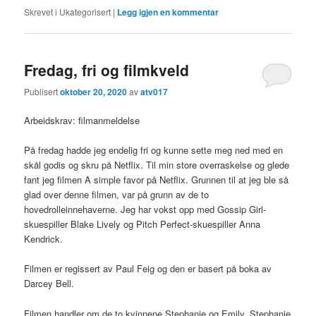
Skrevet i
Ukategorisert
|
Legg igjen en kommentar
Fredag, fri og filmkveld
Publisert
oktober 20, 2020
av
atv017
Arbeidskrav: filmanmeldelse
På fredag hadde jeg endelig fri og kunne sette meg ned med en
skål godis og skru på Netflix. Til min store overraskelse og glede
fant jeg filmen A simple favor på Netflix. Grunnen til at jeg ble så
glad over denne filmen, var på grunn av de to
hovedrolleinnehaverne. Jeg har vokst opp med Gossip Girl-
skuespiller Blake Lively og Pitch Perfect-skuespiller Anna
Kendrick.
Filmen er regissert av Paul Feig og den er basert på boka av
Darcey Bell.
Filmen handler om de to kvinnene Stephanie og Emily. Stephanie