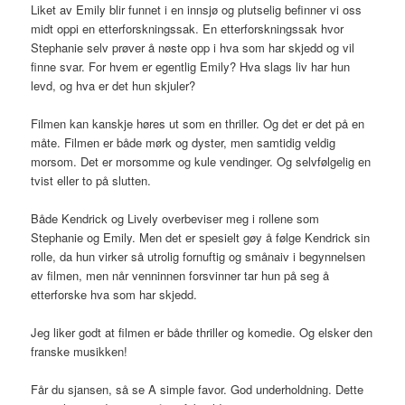
Liket av Emily blir funnet i en innsjø og plutselig befinner vi oss
midt oppi en etterforskningssak. En etterforskningssak hvor
Stephanie selv prøver å nøste opp i hva som har skjedd og vil
finne svar. For hvem er egentlig Emily? Hva slags liv har hun
levd, og hva er det hun skjuler?
Filmen kan kanskje høres ut som en thriller. Og det er det på en
måte. Filmen er både mørk og dyster, men samtidig veldig
morsom. Det er morsomme og kule vendinger. Og selvfølgelig en
tvist eller to på slutten.
Både Kendrick og Lively overbeviser meg i rollene som
Stephanie og Emily. Men det er spesielt gøy å følge Kendrick sin
rolle, da hun virker så utrolig fornuftig og smånaiv i begynnelsen
av filmen, men når venninnen forsvinner tar hun på seg å
etterforske hva som har skjedd.
Jeg liker godt at filmen er både thriller og komedie. Og elsker den
franske musikken!
Får du sjansen, så se A simple favor. God underholdning. Dette