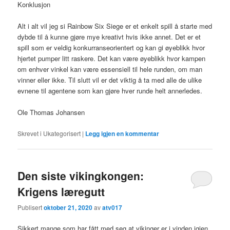
Konklusjon
Alt i alt vil jeg si Rainbow Six Siege er et enkelt spill å starte med
dybde til å kunne gjøre mye kreativt hvis ikke annet. Det er et
spill som er veldig konkurranseorientert og kan gi øyeblikk hvor
hjertet pumper litt raskere. Det kan være øyeblikk hvor kampen
om enhver vinkel kan være essensiell til hele runden, om man
vinner eller ikke. Til slutt vil er det viktig å ta med alle de ulike
evnene til agentene som kan gjøre hver runde helt annerledes.
Ole Thomas Johansen
Skrevet i
Ukategorisert
|
Legg igjen en kommentar
Den siste vikingkongen:
Krigens læregutt
Publisert
oktober 21, 2020
av
atv017
Sikkert mange som har fått med seg at vikinger er i vinden igjen