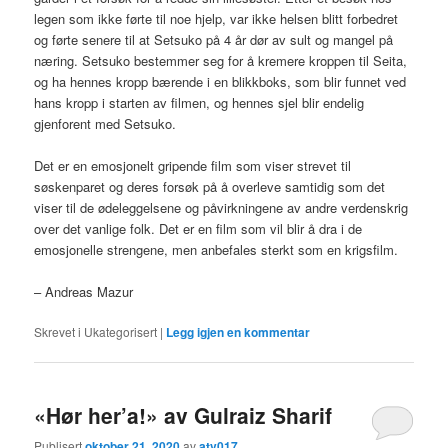
legen som ikke førte til noe hjelp, var ikke helsen blitt forbedret
og førte senere til at Setsuko på 4 år dør av sult og mangel på
næring. Setsuko bestemmer seg for å kremere kroppen til Seita,
og ha hennes kropp bærende i en blikkboks, som blir funnet ved
hans kropp i starten av filmen, og hennes sjel blir endelig
gjenforent med Setsuko.
Det er en emosjonelt gripende film som viser strevet til
søskenparet og deres forsøk på å overleve samtidig som det
viser til de ødeleggelsene og påvirkningene av andre verdenskrig
over det vanlige folk. Det er en film som vil blir å dra i de
emosjonelle strengene, men anbefales sterkt som en krigsfilm.
– Andreas Mazur
Skrevet i
Ukategorisert
|
Legg igjen en kommentar
«Hør her’a!» av Gulraiz Sharif
Publisert
oktober 21, 2020
av
atv017