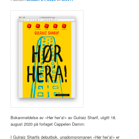
Bokanmeldelse av «Hør her’a!» av Gulraiz Sharif, utgitt 18.
august 2020 på forlaget Cappelen Damm:
I Gulraiz Sharifs debutbok, ungdomsromanen «Hør her’a!» er