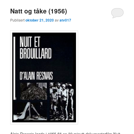
Natt og tåke (1956)
Publisert
oktober 21, 2020
av
atv017
Alain Resnais lagde i 1955-56 en 32 minutt dokumentarfilm Nuit