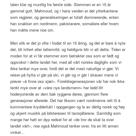
talen klar og muntlig fra første side. Stemmen er en 15 år
gammel gutt, Mahmoud, og i hans verden er det ytterkantene
som regjerer, og generaliseringen er totalt dominerende, enten
han snakker om nordmenn, pakistanere, somaliere eller hvem
han måtte mene noe om.
Men slik er det jo ofte i hodet til en 15 åring, og det er bare å nyte
det, bli irritert eller lattermild, og heldigvis blir vi alt dette. Tiden er
moden for at vi får stemmer som betrakter oss som er født og
oppvokst i dette landet her, med all vårt norske dagligliv som vi
ikke tenker mye over, fordi det er det mest naturlige vi gjør. Vi
reiser på hytta vi går på ski, vi går og vi går i skauen mens vi
prøver «å finne oss sjæl». Foreldregenerasjonen vår har nok ikke
tenkt mye over at «våre nye landsmenn» har ledd litt
hoderystende av dem bak ryggene deres, gjennom flere
generasjoner allerede. Det har liksom vært nordmenns rett til å
kommentere krydderlukt i oppgangen og le av dårlig norsk og høy
og ukjent musikk på bilstereoen til taxisjåførene. Samtidig som
mange har hatt en dyp redsel for at «de tror de skal ta over
landet vårt», noe også Mahmoud tenker over, fra en litt annen
vinkel…