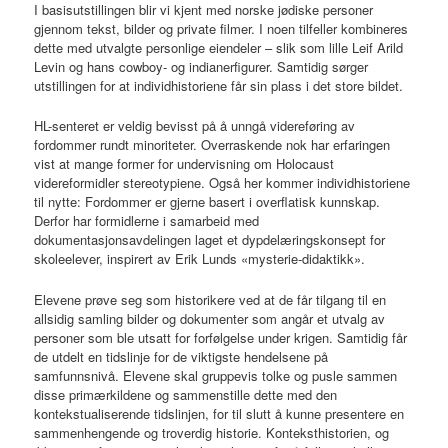
I basisutstillingen blir vi kjent med norske jødiske personer
gjennom tekst, bilder og private filmer. I noen tilfeller kombineres
dette med utvalgte personlige eiendeler – slik som lille Leif Arild
Levin og hans cowboy- og indianerfigurer. Samtidig sørger
utstillingen for at individhistoriene får sin plass i det store bildet.
HL-senteret er veldig bevisst på å unngå videreføring av
fordommer rundt minoriteter. Overraskende nok har erfaringen
vist at mange former for undervisning om Holocaust
videreformidler stereotypiene. Også her kommer individhistoriene
til nytte: Fordommer er gjerne basert i overflatisk kunnskap.
Derfor har formidlerne i samarbeid med
dokumentasjonsavdelingen laget et dypdelæringskonsept for
skoleelever, inspirert av Erik Lunds «mysterie-didaktikk».
Elevene prøve seg som historikere ved at de får tilgang til en
allsidig samling bilder og dokumenter som angår et utvalg av
personer som ble utsatt for forfølgelse under krigen. Samtidig får
de utdelt en tidslinje for de viktigste hendelsene på
samfunnsnivå. Elevene skal gruppevis tolke og pusle sammen
disse primærkildene og sammenstille dette med den
kontekstualiserende tidslinjen, for til slutt å kunne presentere en
sammenhengende og troverdig historie. Konteksthistorien, og