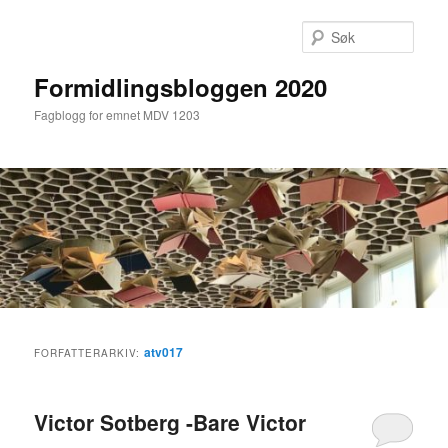
Gå
Gå
direkte
direkte
Søk
til
til
hovedinnholdet
sekundærinnholdet
Formidlingsbloggen 2020
Fagblogg for emnet MDV 1203
Hovedmeny
atv017
FORFATTERARKIV:
Victor Sotberg -Bare Victor