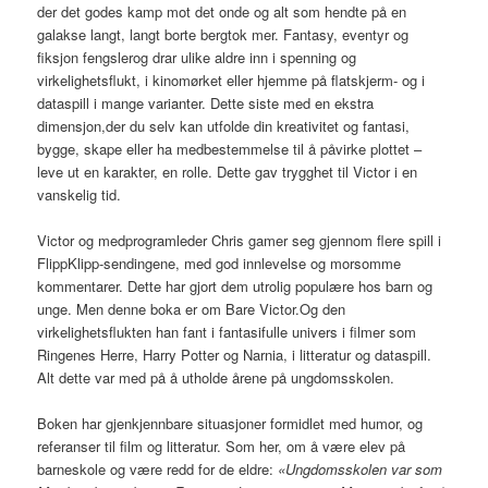
der det godes kamp mot det onde og alt som hendte på en
galakse langt, langt borte bergtok mer. Fantasy, eventyr og
fiksjon fengslerog drar ulike aldre inn i spenning og
virkelighetsflukt, i kinomørket eller hjemme på flatskjerm- og i
dataspill i mange varianter. Dette siste med en ekstra
dimensjon,der du selv kan utfolde din kreativitet og fantasi,
bygge, skape eller ha medbestemmelse til å påvirke plottet –
leve ut en karakter, en rolle. Dette gav trygghet til Victor i en
vanskelig tid.
Victor og medprogramleder Chris gamer seg gjennom flere spill i
FlippKlipp-sendingene, med god innlevelse og morsomme
kommentarer. Dette har gjort dem utrolig populære hos barn og
unge. Men denne boka er om Bare Victor.Og den
virkelighetsflukten han fant i fantasifulle univers i filmer som
Ringenes Herre, Harry Potter og Narnia, i litteratur og dataspill.
Alt dette var med på å utholde årene på ungdomsskolen.
Boken har gjenkjennbare situasjoner formidlet med humor, og
referanser til film og litteratur. Som her, om å være elev på
barneskole og være redd for de eldre:
«Ungdomsskolen var som