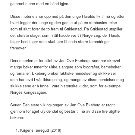
gammel mann med en hånd igjen.
Disse møtene snur opp ned på den unge Haralds liv til nå og etter
hvert legger den unge og den gamle ut på en strabasiøs reise
som til slutt fører de to frem til Stiklestad. På Stiklestad utspiller
det største slaget som hittil hadde vært i Norge seg, der Harald
følger hedninger som skal føre til enda større forandringer
fremover.
Denne serien er forfattet av Jan Ove Ekeberg, som har skrevet
mange bøker innenfor ulike sjangere som biografier, barnebøker
og romaner. Ekeberg bruker faktiske hendelser og skikkelser
som har levd i vår tidsregning, og mange av disse hendelsene og
skikkelsene er å finne i våre historiske kilder, som for eksempel
Norges kongesagaer.
Serien Den siste vikingkongen av Jan Ove Ekeberg er utgitt
gjennom forlaget Gyldendal og består til nå av disse fire utgitte
bøkene:
Krigens læregutt (2016)