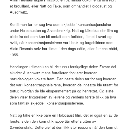
et brouillard, eller Natt og Tåke, som omhandlet Holocaust og
Auschwitz.
Kortfilmen tar for seg hva som skjedde i konsentrasjonsleirer
under Holocausten og 2.verdenskrig. Natt og tåke blander film og
bilde fra det som kan bli omtalt som fortiden, filmet i svart og
hvitt, når konsentrasjonsleirene var i bruk og fargebildene som
Alain Resnais selv har filmet i den dags nåtid, eller filmens nåtid,
1955.
Handlingen i filmen kan bli delt inn i forskjellige deler: Første del
skildrer Auschwitz mens fortelleren forklarer hvordan
naziideologien vokste frem. Den neste delen tar for seg hvordan
det var i konsentrasjonsleirene, hvordan de innsatte ble utsatt for
tortur, hvordan de ble eksperimentert på og henrettet. Og siste
delen viser frigjørelsen av leirene og verdens første blikk på hva
som faktisk skjedde i konsentrasjonsleirene.
Natt og tåke er ikke bare en Holocaust film, det er også en av de
første, siden den kom ut knappe tiår etter slutten av
2.verdenskrig. Dette gjør at den fikk stor respons når den kom ut