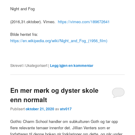
Night and Fog
(2016,31.oktober). Vimeo.
https://vimeo.com/189672641
Bilde hentet fra:
https://en.wikipedia.org/wiki/Night_and_Fog_(1956_film)
Skrevet i
Ukategorisert
|
Legg igjen en kommentar
En mer mørk og dyster skole
enn normalt
Publisert
oktober 21, 2020
av
atv017
Gothic Charm School handler om subkulturen Goth og tar opp
flere relevante temaer innenfor det. Jillian Venters som er
forfatteren til denne boken gir forklaringer om dette, og går under