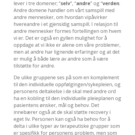
lever i tre domener; “
selv
“, “
andre
” og “
verden
.
Andre domene handler om vårt samspill med
andre mennesker, om hvordan vipåvirker
hvereandre i et gjensidig samspill. I relasjon til
andre mennesker formes fortellingen om hvem
vi er. Det er også en gyllen mulighet for å
oppdage at vi ikke er alene om våre problemer,
men at andre har lignende erfaringer og at det
er mulig å både lære av andre som å være
tilstøtte for andre.
De ulike gruppene ses på som en komplement
til den individuelle oppfølgingen/sykepleien, og
personens deltakelse i de skal med andre ord
ha en kobling til den individuelle pleieplanen og
pasientens ønsker, mål og behov. Det
innebærer også at de skal støtte recovery i
eget liv. Personen kan også ha behov for å
delta i ulike typer av terapeutiske grupper som
er spesifikk for personens problem, men som