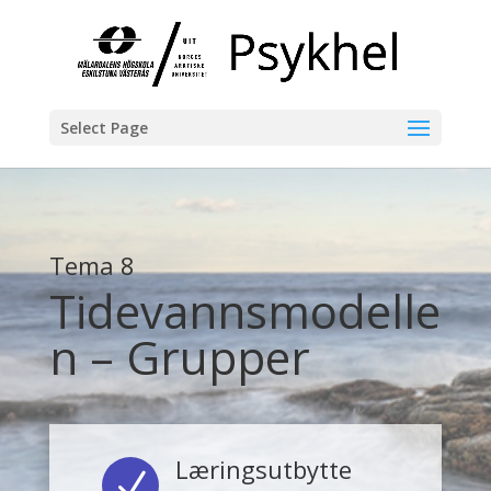
Select Page
Tema 8
Tidevannsmodelle
n – Grupper
Læringsutbytte
N