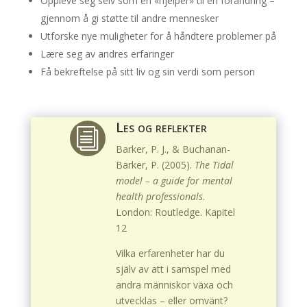
Oppleve seg selv som en «hjelper» til en forandring –
gjennom å gi støtte til andre mennesker
Utforske nye muligheter for å håndtere problemer på
Lære seg av andres erfaringer
Få bekreftelse på sitt liv og sin verdi som person
Les og reflekter
i
Barker, P. J., & Buchanan-
Barker, P. (2005).
The Tidal
model – a guide for mental
health professionals
.
London: Routledge. Kapitel
12
Vilka erfarenheter har du
själv av att i samspel med
andra människor växa och
utvecklas – eller omvänt?