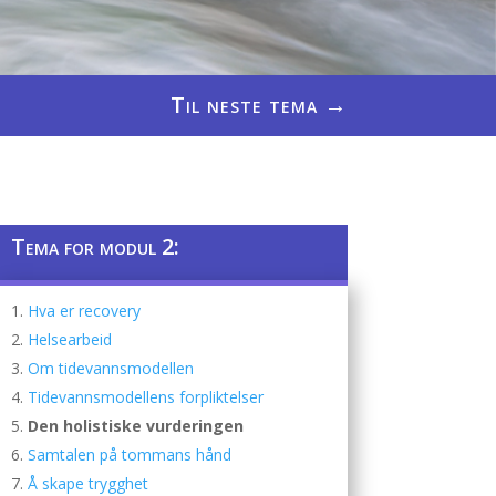
Til neste tema
→
Tema for modul 2:
Hva er recovery
Helsearbeid
Om tidevannsmodellen
Tidevannsmodellens forpliktelser
Den holistiske vurderingen
Samtalen på tommans hånd
Å skape trygghet