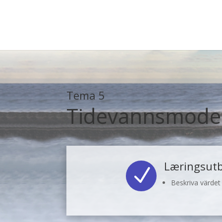
Tema 5
Tidevannsmodell
Læringsutb
N
Beskriva värdet