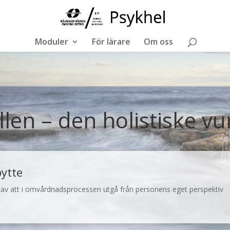
Moduler
För lärare
Om oss
en – den holistiske v
ytte
 av att i omvårdnadsprocessen utgå från personens eget perspektiv