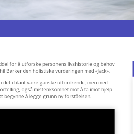
ddel for å utforske personens livshistorie og behov
hil Barker den holistiske vurderingen med «Jack».
n det i blant være ganske utfordrende, men med
ortelling, også mistenksomhet mot å ta imot hjelp
litt begynne å legge grunn ny forståelsen.