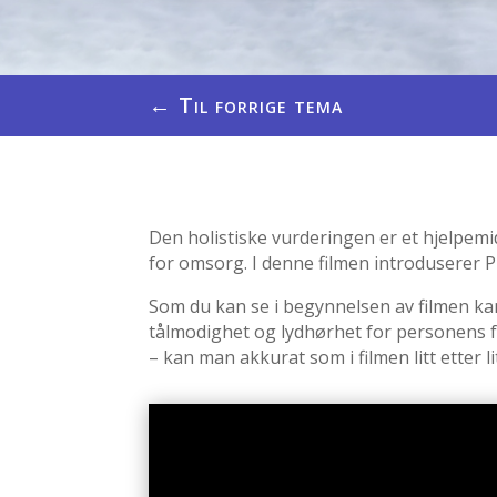
←
Til forrige tema
Den holistiske vurderingen er et hjelpemi
for omsorg. I denne filmen introduserer P
Som du kan se i begynnelsen av filmen ka
tålmodighet og lydhørhet for personens f
– kan man akkurat som i filmen litt etter 