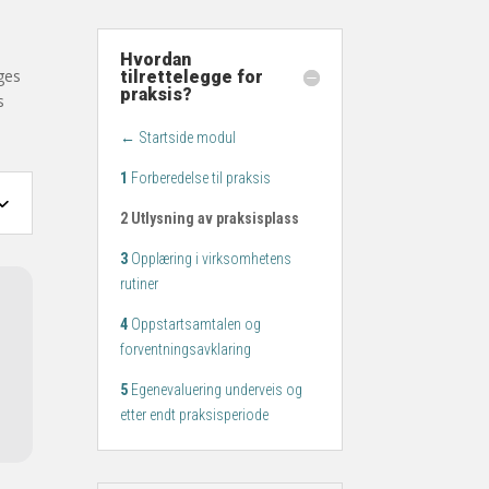
Hvordan
ges
tilrettelegge for
praksis?
s
←
Startside modul
1
Forberedelse til praksis
2 Utlysning av praksisplass
3
Opplæring i virksomhetens
rutiner
4
Oppstartsamtalen og
forventningsavklaring
5
Egenevaluering underveis og
etter endt praksisperiode