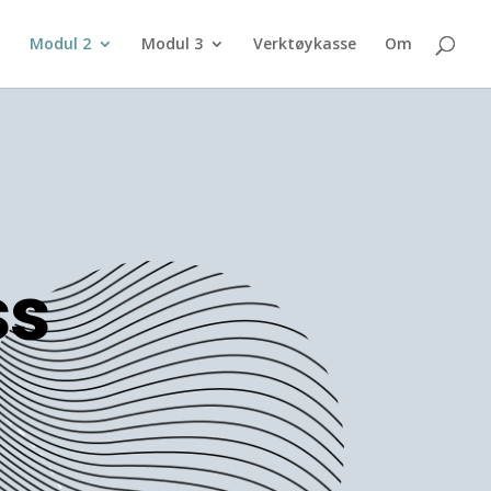
Modul 2
Modul 3
Verktøykasse
Om
ss