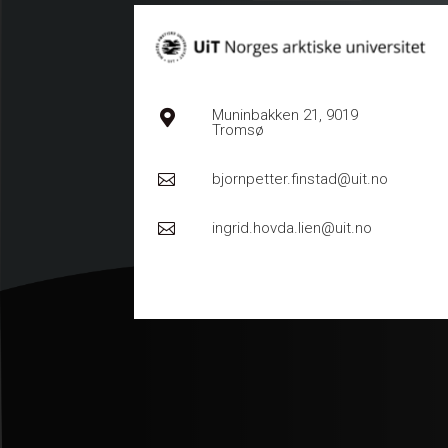
Muninbakken 21, 9019

Tromsø
bjornpetter.finstad@uit.no

ingrid.hovda.lien@uit.no
