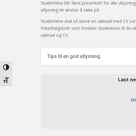
Studentene blir først presentert for alle utlysnin
utlysning de ønsker å søke på.
Studentene skal så skrive en søknad med CV som 
fiskerihøgskole som fordeler studentene til de ul
søknad og CV.
Tips til en god utlysning
Veksle høykontrast
Last n
Veksle skriftstørrelse
Ut