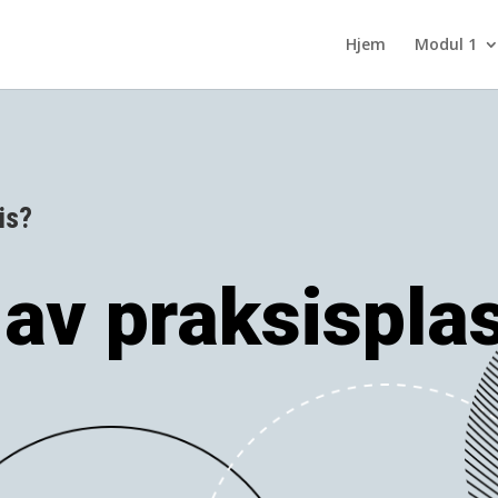
Hjem
Modul 1
is?
 av praksispla