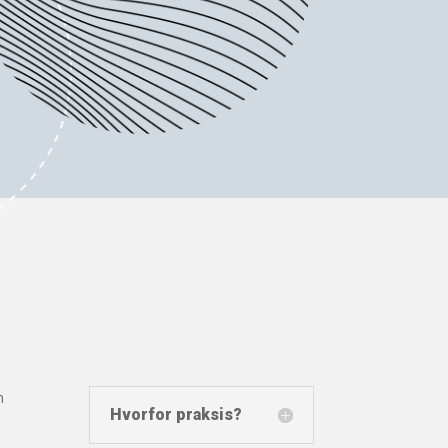
n
Hvorfor praksis?