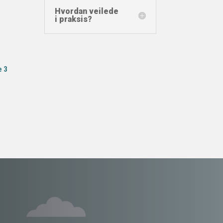
Hvordan veilede
i praksis?
e 3