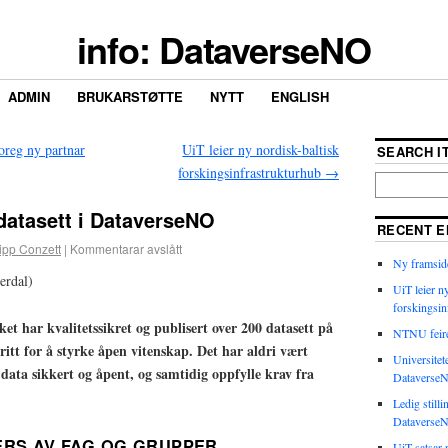
info: DataverseNO
ADMIN
BRUKARSTØTTE
NYTT
ENGLISH
oreg ny partnar
UiT leier ny nordisk-baltisk
SEARCH IT
forskingsinfrastrukturhub
→
datasett i DataverseNO
RECENT E
lipp Conzett
|
Kommentarar avslått
Ny framside
erdal)
UiT leier n
forskingsin
et har kvalitetssikret og publisert over 200 datasett på
NTNU feire
ritt for å styrke åpen vitenskap. Det har aldri vært
Universitet
 data sikkert og åpent, og samtidig oppfylle krav fra
Dataverse
.
Ledig stilli
Dataverse
ERS AV FAG OG GRUPPER
UiT satsar p