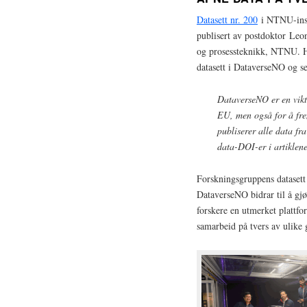
Datasett nr. 200
i NTNU-inst
publisert av postdoktor Leon
og prosessteknikk, NTNU. H
datasett i DataverseNO og ser
DataverseNO er en vikti
EU, men også for å fre
publiserer alle data fr
data-DOI-er i artiklen
Forskningsgruppens datasett 
DataverseNO bidrar til å gjø
forskere en utmerket plattfo
samarbeid på tvers av ulike 