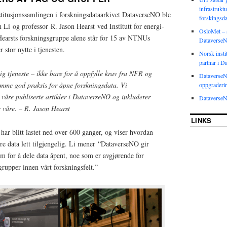
infrastruktu
itusjonssamlingen i forskningsdataarkivet DataverseNO ble
forskingsda
 Li og professor R. Jason Hearst ved Institutt for energi-
OsloMet – s
earsts forskningsgruppe alene står for 15 av NTNUs
Dataverse
 stor nytte i tjenesten.
Norsk insti
partnar i 
g tjeneste – ikke bare for å oppfylle krav fra NFR og
DataverseN
mme god praksis for åpne forskningsdata. Vi
oppgraderi
a våre publiserte artikler i DataverseNO og inkluderer
DataverseN
e våre. – R. Jason Hearst
LINKS
har blitt lastet ned over 600 ganger, og viser hvordan
re data lett tilgjengelig. Li mener “DataverseNO gir
rm for å dele data åpent, noe som er avgjørende for
grupper innen vårt forskningsfelt.”