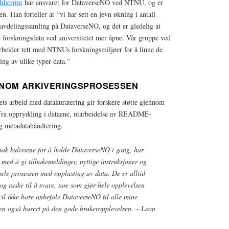
ahlström
har ansvaret for DataverseNO ved NTNU, og er
. Han forteller at “vi har sett en jevn økning i antall
 avdelingssamling på DataverseNO, og det er gledelig at
re forskningsdata ved universitetet mer åpne. Vår gruppe ved
arbeider tett med NTNUs forskningsmiljøer for å finne de
ring av ulike typer data.”
NNOM ARKIVERINGSPROSESSEN
ts arbeid med datakuratering gir forskere støtte gjennom
 fra opprydding i dataene, utarbeidelse av README-
og metadatahåndtering.
ak kulissene for å holde DataverseNO i gang, har
b med å gi tilbakemeldinger, nyttige instruksjoner og
ele prosessen med opplasting av data. De er alltid
 og raske til å svare, noe som gjør hele opplevelsen
 vil ikke bare anbefale DataverseNO til alle mine
men også basert på den gode brukeropplevelsen. – Leon