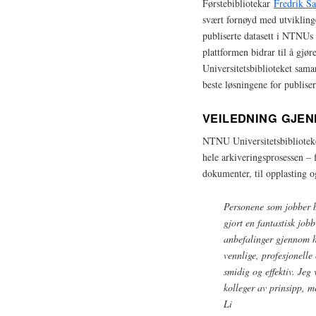
Førstebibliotekar
Fredrik S
svært fornøyd med utviklingen
publiserte datasett i NTNUs
plattformen bidrar til å gjø
Universitetsbiblioteket sam
beste løsningene for publise
VEILEDNING GJE
NTNU Universitetsbiblioteke
hele arkiveringsprosessen –
dokumenter, til opplasting 
Personene som jobber b
gjort en fantastisk job
anbefalinger gjennom h
vennlige, profesjonelle
smidig og effektiv. Jeg
kolleger av prinsipp, 
Li