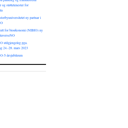
r og støttetenester for
ta
torbyuniversitetet ny partnar i
NO
tutt for bioøkonomi (NIBIO) ny
DataverseNO
O utilgjengeleg pga.
ng 24.-28. mars 2023
O-5-årsjubileum