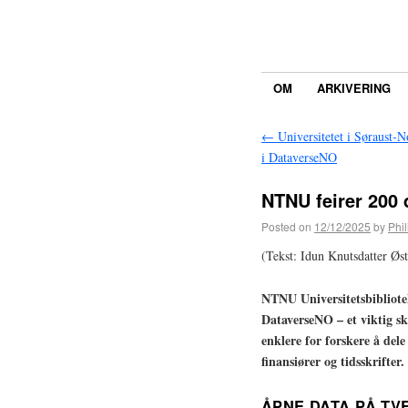
OM
ARKIVERING
←
Universitetet i Søraust-N
i DataverseNO
NTNU feirer 200 
Posted on
12/12/2025
by
Phi
(Tekst: Idun Knutsdatter Øst
NTNU Universitetsbibliotek
DataverseNO – et viktig sk
enklere for forskere å dele
finansiører og tidsskrifter
ÅPNE DATA PÅ TV