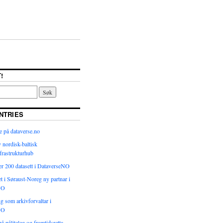
!
NTRIES
 på dataverse.no
y nordisk-baltisk
frastrukturhub
r 200 datasett i DataverseNO
et i Søraust-Noreg ny partnar i
NO
ng som arkivforvaltar i
NO
å påliteleg og framtidsretta