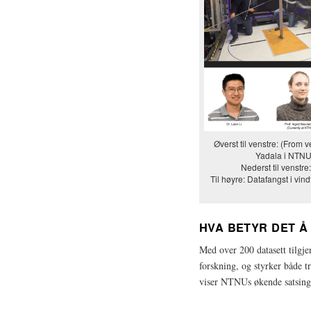
Øverst til venstre: (From v
Yadala i NTNU
Nederst til venstre
Til høyre: Datafangst i vi
HVA BETYR DET Å
Med over 200 datasett tilgj
forskning, og styrker både 
viser NTNUs økende satsing 