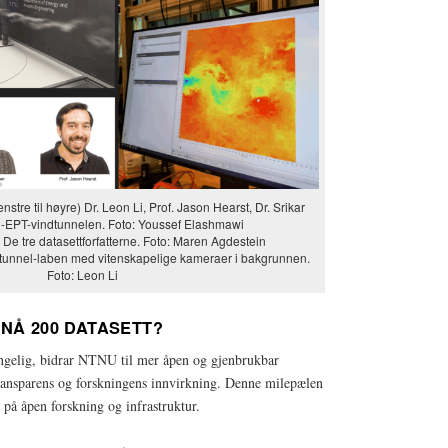
enstre til høyre) Dr. Leon Li, Prof. Jason Hearst, Dr. Srikar
-EPT-vindtunnelen. Foto: Youssef Elashmawi
: De tre datasettforfatterne. Foto: Maren Agdestein
ndtunnel-laben med vitenskapelige kameraer i bakgrunnen.
Foto: Leon Li
 NÅ 200 DATASETT?
engelig, bidrar NTNU til mer åpen og gjenbrukbar
transparens og forskningens innvirkning. Denne milepælen
på åpen forskning og infrastruktur.