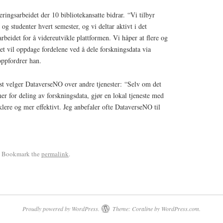
ringsarbeidet der 10 bibliotekansatte bidrar. “Vi tilbyr
 og studenter hvert semester, og vi deltar aktivt i det
eidet for å videreutvikle plattformen. Vi håper at flere og
tet vil oppdage fordelene ved å dele forskningsdata via
ppfordrer han.
t velger DataverseNO over andre tjenester: “Selv om det
r for deling av forskningsdata, gjør en lokal tjeneste med
klere og mer effektivt. Jeg anbefaler ofte DataverseNO til
. Bookmark the
permalink
.
Proudly powered by WordPress.
Theme: Coraline by
WordPress.com
.