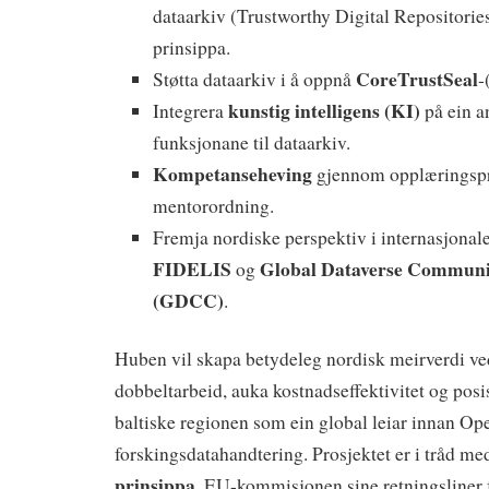
dataarkiv (Trustworthy Digital Repositorie
prinsippa.
CoreTrustSeal
Støtta dataarkiv i å oppnå
-
kunstig intelligens (KI)
Integrera
på ein a
funksjonane til dataarkiv.
Kompetanseheving
gjennom opplæringsp
mentorordning.
Fremja nordiske perspektiv i internasjonal
FIDELIS
Global Dataverse Communi
og
(GDCC)
.
Huben vil skapa betydeleg nordisk meirverdi ve
dobbeltarbeid, auka kostnadseffektivitet og posi
baltiske regionen som ein global leiar innan Op
forskingsdatahandtering. Prosjektet er i tråd m
prinsippa
, EU-kommisjonen sine retningsliner 